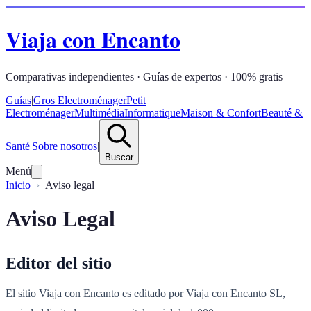
Viaja con Encanto
Comparativas independientes · Guías de expertos · 100% gratis
Guías
|
Gros Electroménager
Petit
Electroménager
Multimédia
Informatique
Maison & Confort
Beauté &
Santé
|
Sobre nosotros
|
Buscar
Menú
Inicio
Aviso legal
Aviso Legal
Editor del sitio
El sitio Viaja con Encanto es editado por Viaja con Encanto SL,