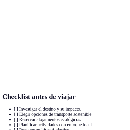
Terme
Définition
Un hôtel respectueux de l'environnement qui utilise
Eco-hotel
des pratiques durables et responsables.
Un type de tourisme qui minimise l'impact
Tourisme
environnemental et soutient les communautés
responsable
locales.
Mobilité
Pratiques de transport qui réduisent les émissions de
durable
carbone et favorisent l'environnement.
Checklist antes de viajar
[ ] Investigar el destino y su impacto.
[ ] Elegir opciones de transporte sostenible.
[ ] Reservar alojamientos ecológicos.
[ ] Planificar actividades con enfoque local.
[ ] Preparar un kit anti-plástico.