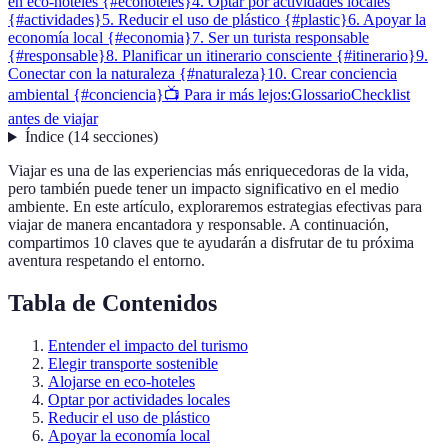
en eco-hoteles {#ecohoteles}
4. Optar por actividades locales
{#actividades}
5. Reducir el uso de plástico {#plastic}
6. Apoyar la
economía local {#economia}
7. Ser un turista responsable
{#responsable}
8. Planificar un itinerario consciente {#itinerario}
9.
Conectar con la naturaleza {#naturaleza}
10. Crear conciencia
ambiental {#conciencia}
📺 Para ir más lejos:
Glossario
Checklist
antes de viajar
Índice
(
14
secciones
)
Viajar es una de las experiencias más enriquecedoras de la vida,
pero también puede tener un impacto significativo en el medio
ambiente. En este artículo, exploraremos estrategias efectivas para
viajar de manera encantadora y responsable. A continuación,
compartimos 10 claves que te ayudarán a disfrutar de tu próxima
aventura respetando el entorno.
Tabla de Contenidos
Entender el impacto del turismo
Elegir transporte sostenible
Alojarse en eco-hoteles
Optar por actividades locales
Reducir el uso de plástico
Apoyar la economía local