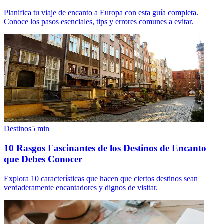
Planifica tu viaje de encanto a Europa con esta guía completa.
Conoce los pasos esenciales, tips y errores comunes a evitar.
Destinos
5
min
10 Rasgos Fascinantes de los Destinos de Encanto
que Debes Conocer
Explora 10 características que hacen que ciertos destinos sean
verdaderamente encantadores y dignos de visitar.