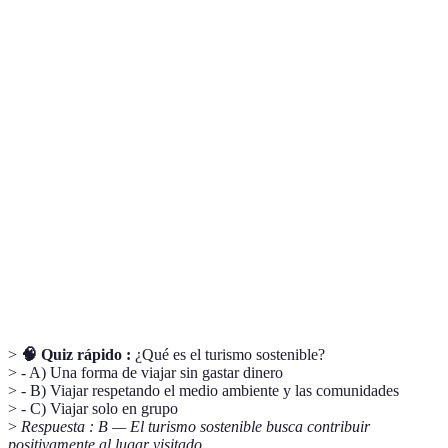
Práctica de viajar de forma que se minimicen
Turismo
impactos negativos sobre el medio ambiente y las
Sostenible
comunidades locales.
Modelo de negocio que permite a las personas
Economía
compartir recursos o experiencias, frecuentemente
Colaborativa
a través de plataformas digitales.
Medida del impacto de actividades humanas en
Huella de
términos de las emisiones de gases de efecto
Carbono
invernadero, expresada en equivalentes de dióxido
de carbono.
>
🧠 Quiz rápido :
¿Qué es el turismo sostenible?
> - A) Una forma de viajar sin gastar dinero
> - B) Viajar respetando el medio ambiente y las comunidades
> - C) Viajar solo en grupo
>
Respuesta : B — El turismo sostenible busca contribuir
positivamente al lugar visitado.