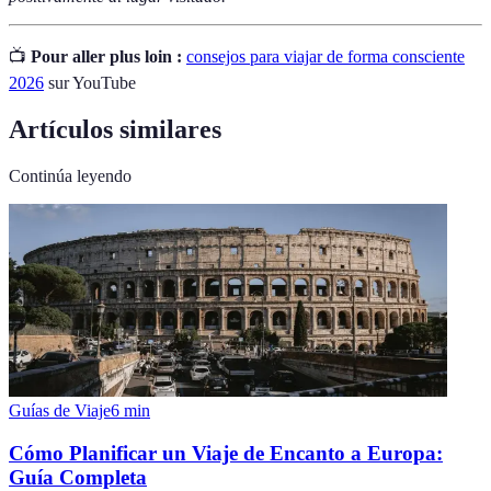
📺
Pour aller plus loin :
consejos para viajar de forma consciente
2026
sur YouTube
Artículos similares
Continúa leyendo
Guías de Viaje
6
min
Cómo Planificar un Viaje de Encanto a Europa:
Guía Completa