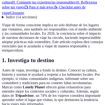
cultural
9. Comparte tus experiencias responsables
10. Reflexiona
sobre tus viajes
📺 Para ir más lejos:
📝 Checklist antes de
viajar
Glossario
Índice
(
14
secciones
)
Viajar de forma consciente implica no solo disfrutar de los lugares
que visitamos, sino también ser responsables con el medio ambiente
y las comunidades locales. En 2026, la conciencia sobre el impacto
de nuestras decisiones de viaje ha crecido, haciendo imprescindible
adoptar prácticas más sostenibles. Este artículo explora diez consejos
esenciales que te ayudarán a viajar de manera responsable y
enriquecedora.
1. Investiga tu destino
Antes de viajar, investiga a fondo tu destino. Conocer su cultura,
historia y normas te ayudará a respetar a los habitantes locales. Por
ejemplo, si visitas comunidades indígenas, infórmate sobre sus
costumbres y tradiciones para no cometer faltas involuntarias.
Marcas como
Lonely Planet
ofrecen guías exhaustivas para
entender mejor los contextos sociales y culturales. Además, según
datos de
Tripadvisor
, un 74% de los viajeros considera importante
aprender sobre el lugar que visitan, lo que demuestra la tendencia
hacia viajes más informados.