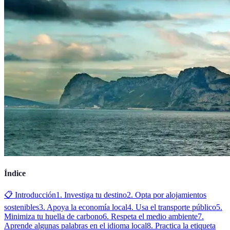
Índice
📋 Introducción
1. Investiga tu destino
2. Opta por alojamientos
sostenibles
3. Apoya la economía local
4. Usa el transporte público
5.
Minimiza tu huella de carbono
6. Respeta el medio ambiente
7.
Aprende algunas palabras en el idioma local
8. Practica la etiqueta