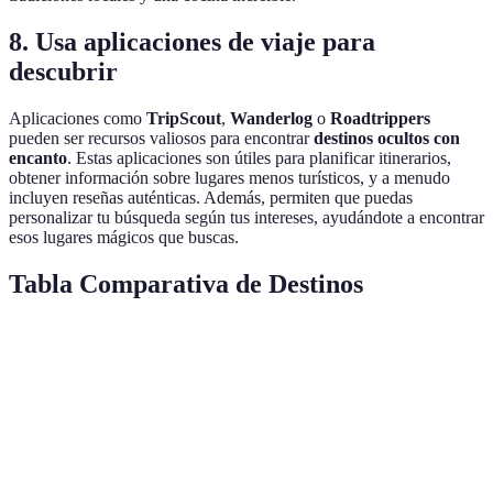
8. Usa aplicaciones de viaje para
descubrir
Aplicaciones como
TripScout
,
Wanderlog
o
Roadtrippers
pueden ser recursos valiosos para encontrar
destinos ocultos con
encanto
. Estas aplicaciones son útiles para planificar itinerarios,
obtener información sobre lugares menos turísticos, y a menudo
incluyen reseñas auténticas. Además, permiten que puedas
personalizar tu búsqueda según tus intereses, ayudándote a encontrar
esos lugares mágicos que buscas.
Tabla Comparativa de Destinos
Tipo de Destino
Proporción de Visitantes
Ventajas
Cultura
Pueblo Costero
Bajas
auténtica
Centro
Infraestructura