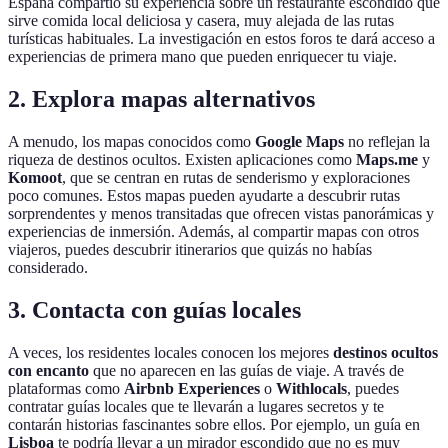
España compartió su experiencia sobre un restaurante escondido que
sirve comida local deliciosa y casera, muy alejada de las rutas
turísticas habituales. La investigación en estos foros te dará acceso a
experiencias de primera mano que pueden enriquecer tu viaje.
2. Explora mapas alternativos
A menudo, los mapas conocidos como
Google Maps
no reflejan la
riqueza de destinos ocultos. Existen aplicaciones como
Maps.me
y
Komoot
, que se centran en rutas de senderismo y exploraciones
poco comunes. Estos mapas pueden ayudarte a descubrir rutas
sorprendentes y menos transitadas que ofrecen vistas panorámicas y
experiencias de inmersión. Además, al compartir mapas con otros
viajeros, puedes descubrir itinerarios que quizás no habías
considerado.
3. Contacta con guías locales
A veces, los residentes locales conocen los mejores
destinos ocultos
con encanto
que no aparecen en las guías de viaje. A través de
plataformas como
Airbnb Experiences
o
Withlocals
, puedes
contratar guías locales que te llevarán a lugares secretos y te
contarán historias fascinantes sobre ellos. Por ejemplo, un guía en
Lisboa
te podría llevar a un mirador escondido que no es muy