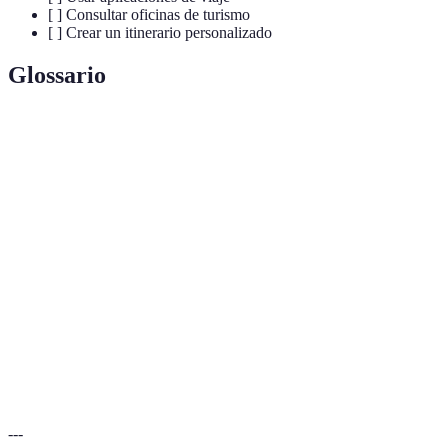
[ ] Consultar oficinas de turismo
[ ] Crear un itinerario personalizado
Glossario
Terme
Définition
Destinos
Lugares de interés que no son ampliamente conocidos o
ocultos
frecuentados por la mayoría de los turistas.
Persona que ofrece orientación y antecedentes sobre un
Guía
lugar específico, aportando una perspectiva cultural
local
unique.
Foros
Plataformas en línea donde los viajeros comparten
de viaje
experiencias, consejos y recomendaciones sobre viajes.
---