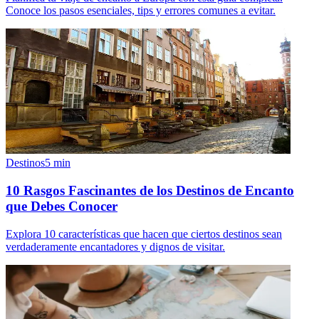
Conoce los pasos esenciales, tips y errores comunes a evitar.
Destinos
5
min
10 Rasgos Fascinantes de los Destinos de Encanto
que Debes Conocer
Explora 10 características que hacen que ciertos destinos sean
verdaderamente encantadores y dignos de visitar.