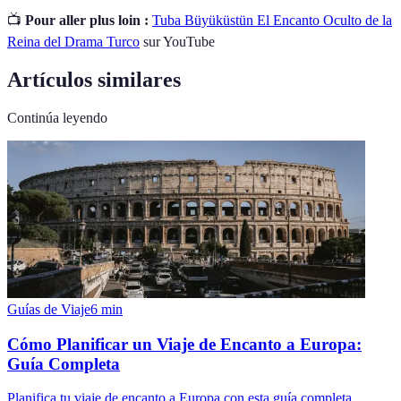
📺
Pour aller plus loin :
Tuba Büyüküstün El Encanto Oculto de la
Reina del Drama Turco
sur YouTube
Artículos similares
Continúa leyendo
Guías de Viaje
6
min
Cómo Planificar un Viaje de Encanto a Europa:
Guía Completa
Planifica tu viaje de encanto a Europa con esta guía completa.