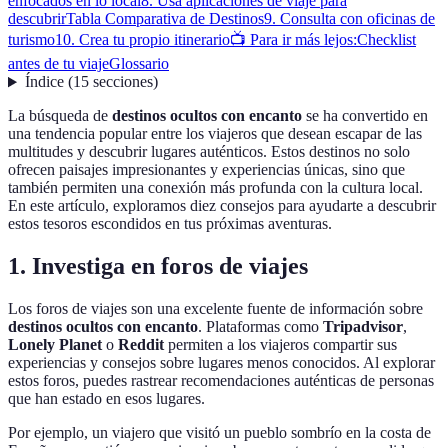
enfocados en lo local
8. Usa aplicaciones de viaje para
descubrir
Tabla Comparativa de Destinos
9. Consulta con oficinas de
turismo
10. Crea tu propio itinerario
📺 Para ir más lejos:
Checklist
antes de tu viaje
Glossario
Índice
(
15
secciones
)
La búsqueda de
destinos ocultos con encanto
se ha convertido en
una tendencia popular entre los viajeros que desean escapar de las
multitudes y descubrir lugares auténticos. Estos destinos no solo
ofrecen paisajes impresionantes y experiencias únicas, sino que
también permiten una conexión más profunda con la cultura local.
En este artículo, exploramos diez consejos para ayudarte a descubrir
estos tesoros escondidos en tus próximas aventuras.
1. Investiga en foros de viajes
Los foros de viajes son una excelente fuente de información sobre
destinos ocultos con encanto
. Plataformas como
Tripadvisor
,
Lonely Planet
o
Reddit
permiten a los viajeros compartir sus
experiencias y consejos sobre lugares menos conocidos. Al explorar
estos foros, puedes rastrear recomendaciones auténticas de personas
que han estado en esos lugares.
Por ejemplo, un viajero que visitó un pueblo sombrío en la costa de