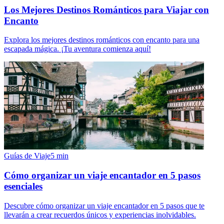
Los Mejores Destinos Románticos para Viajar con
Encanto
Explora los mejores destinos románticos con encanto para una
escapada mágica. ¡Tu aventura comienza aquí!
Guías de Viaje
5
min
Cómo organizar un viaje encantador en 5 pasos
esenciales
Descubre cómo organizar un viaje encantador en 5 pasos que te
llevarán a crear recuerdos únicos y experiencias inolvidables.