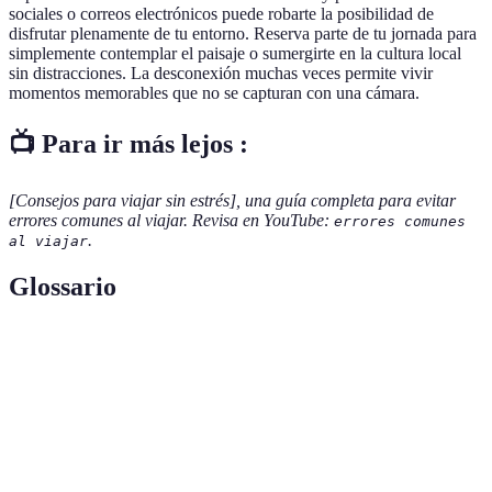
sociales o correos electrónicos puede robarte la posibilidad de
disfrutar plenamente de tu entorno. Reserva parte de tu jornada para
simplemente contemplar el paisaje o sumergirte en la cultura local
sin distracciones. La desconexión muchas veces permite vivir
momentos memorables que no se capturan con una cámara.
📺 Para ir más lejos :
[Consejos para viajar sin estrés], una guía completa para evitar
errores comunes al viajar. Revisa en YouTube:
errores comunes
.
al viajar
Glossario
Terme
Définition
Documentos de
Papeles necesarios para viajar, incluyendo
viaje
pasaporte y visados.
Comidas típicas de una región que te
Gastronomía local