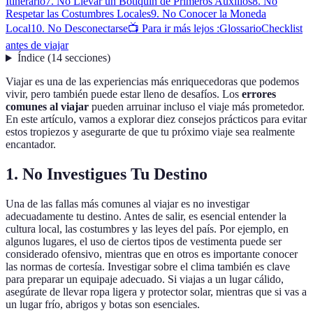
Itinerario
7. No Llevar un Botiquín de Primeros Auxilios
8. No
Respetar las Costumbres Locales
9. No Conocer la Moneda
Local
10. No Desconectarse
📺 Para ir más lejos :
Glossario
Checklist
antes de viajar
Índice
(
14
secciones
)
Viajar es una de las experiencias más enriquecedoras que podemos
vivir, pero también puede estar lleno de desafíos. Los
errores
comunes al viajar
pueden arruinar incluso el viaje más prometedor.
En este artículo, vamos a explorar diez consejos prácticos para evitar
estos tropiezos y asegurarte de que tu próximo viaje sea realmente
encantador.
1. No Investigues Tu Destino
Una de las fallas más comunes al viajar es no investigar
adecuadamente tu destino. Antes de salir, es esencial entender la
cultura local, las costumbres y las leyes del país. Por ejemplo, en
algunos lugares, el uso de ciertos tipos de vestimenta puede ser
considerado ofensivo, mientras que en otros es importante conocer
las normas de cortesía. Investigar sobre el clima también es clave
para preparar un equipaje adecuado. Si viajas a un lugar cálido,
asegúrate de llevar ropa ligera y protector solar, mientras que si vas a
un lugar frío, abrigos y botas son esenciales.