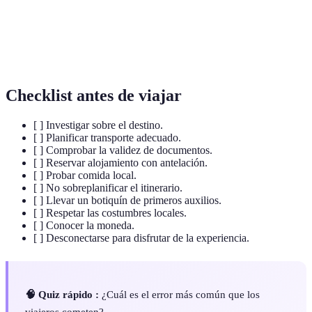
permiten conocer su cultura.
Botiquín de
Kit necesario que incluye suministros para
primeros auxilios
tratar heridas menores.
Checklist antes de viajar
[ ] Investigar sobre el destino.
[ ] Planificar transporte adecuado.
[ ] Comprobar la validez de documentos.
[ ] Reservar alojamiento con antelación.
[ ] Probar comida local.
[ ] No sobreplanificar el itinerario.
[ ] Llevar un botiquín de primeros auxilios.
[ ] Respetar las costumbres locales.
[ ] Conocer la moneda.
[ ] Desconectarse para disfrutar de la experiencia.
🧠 Quiz rápido :
¿Cuál es el error más común que los
viajeros cometen?