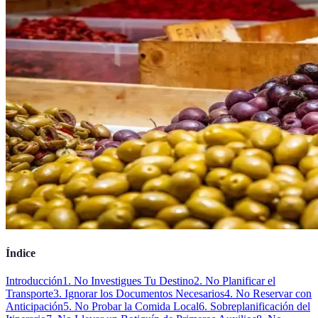
Índice
Introducción
1. No Investigues Tu Destino
2. No Planificar el
Transporte
3. Ignorar los Documentos Necesarios
4. No Reservar con
Anticipación
5. No Probar la Comida Local
6. Sobreplanificación del