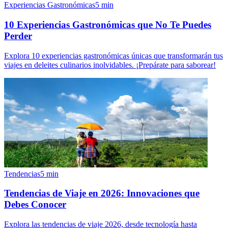
Experiencias Gastronómicas
5
min
10 Experiencias Gastronómicas que No Te Puedes
Perder
Explora 10 experiencias gastronómicas únicas que transformarán tus
viajes en deleites culinarios inolvidables. ¡Prepárate para saborear!
Tendencias
5
min
Tendencias de Viaje en 2026: Innovaciones que
Debes Conocer
Explora las tendencias de viaje 2026, desde tecnología hasta