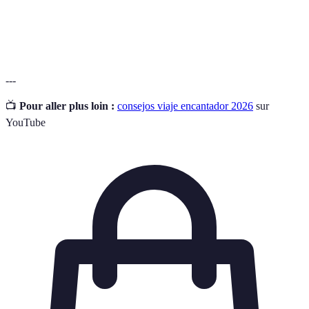
Prácticas que minimizan el impacto ambiental y
Sostenibilidad
promueven la conservación de recursos naturales.
---
📺
Pour aller plus loin :
consejos viaje encantador 2026
sur
YouTube