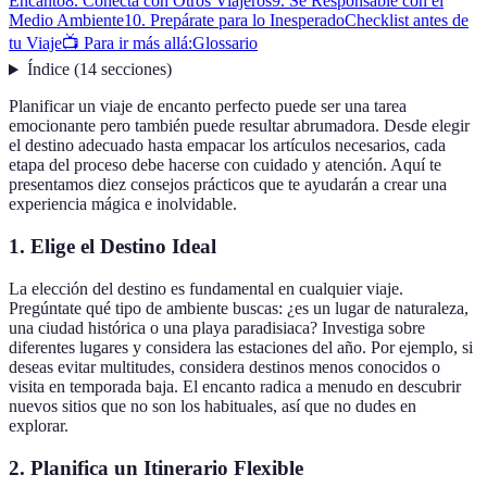
Encanto
8. Conecta con Otros Viajeros
9. Sé Responsable con el
Medio Ambiente
10. Prepárate para lo Inesperado
Checklist antes de
tu Viaje
📺 Para ir más allá:
Glossario
Índice
(
14
secciones
)
Planificar un viaje de encanto perfecto puede ser una tarea
emocionante pero también puede resultar abrumadora. Desde elegir
el destino adecuado hasta empacar los artículos necesarios, cada
etapa del proceso debe hacerse con cuidado y atención. Aquí te
presentamos diez consejos prácticos que te ayudarán a crear una
experiencia mágica e inolvidable.
1. Elige el Destino Ideal
La elección del destino es fundamental en cualquier viaje.
Pregúntate qué tipo de ambiente buscas: ¿es un lugar de naturaleza,
una ciudad histórica o una playa paradisiaca? Investiga sobre
diferentes lugares y considera las estaciones del año. Por ejemplo, si
deseas evitar multitudes, considera destinos menos conocidos o
visita en temporada baja. El encanto radica a menudo en descubrir
nuevos sitios que no son los habituales, así que no dudes en
explorar.
2. Planifica un Itinerario Flexible