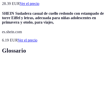
28.39
EUR
Ver el precio
SHEIN Sudadera casual de cuello redondo con estampado de
torre Eiffel y letras, adecuada para niñas adolescentes en
primavera y otoño, para viajes,
es.shein.com
6.19
EUR
Ver el precio
Glossario
Terme
Définition
Un viaje que se caracteriza por su magia y
Viaje de
experiencias únicas, que crea recuerdos
Encanto
inolvidables.
Un plan detallado que describe el viaje y las
Itinerario
actividades previstas para cada día.