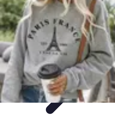
Viaja con Encanto
Planificación de Viajes
Consejos de Viaje
Sostenibilidad en los
Viajes
Viajes Sostenibles
Experiencias de Viaje
Viaja con Encanto