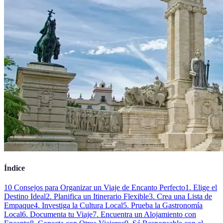
Índice
10 Consejos para Organizar un Viaje de Encanto Perfecto
1. Elige el
Destino Ideal
2. Planifica un Itinerario Flexible
3. Crea una Lista de
Empaque
4. Investiga la Cultura Local
5. Prueba la Gastronomía
Local
6. Documenta tu Viaje
7. Encuentra un Alojamiento con