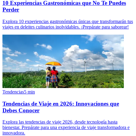
10 Experiencias Gastronómicas que No Te Puedes
Perder
Explora 10 experiencias gastronómicas únicas que transformarán tus
viajes en deleites culinarios inolvidables. ¡Prepárate para saborear!
Tendencias
5
min
Tendencias de Viaje en 2026: Innovaciones que
Debes Conocer
Explora las tendencias de viaje 2026, desde tecnología hasta
bienestar. Prepárate para una experiencia de viaje transformadora e
innovadora.