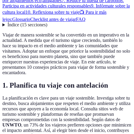
por alojamientos eco-amigables
7. Reduce tu huella de carbono
8.
Participa en actividades culturales responsables
9. Infórmate sobre la
cultura local
10. Reflexiona sobre tu viaje
📺 Para ir más
lejos:
Glossario
Checklist antes de viajar
FAQ
Índice
(
15
secciones
)
Viajar de manera sostenible se ha convertido en un imperativo en la
actualidad. A medida que el turismo sigue creciendo, también lo
hace su impacto en el medio ambiente y las comunidades que
visitamos. Adoptar un enfoque que priorice la sostenibilidad no solo
es beneficioso para nuestro planeta, sino que también puede
enriquecer nuestras experiencias de viaje. En este artículo, te
presentamos 10 consejos prácticos para viajar de forma sostenible y
encantadora.
1. Planifica tu viaje con antelación
La planificación es clave para un viaje sostenible. Investiga sobre tu
destino, busca alojamientos que respeten el medio ambiente y utiliza
recursos que apoyen a la economía local. Consulta sitios web de
turismo sostenible y plataformas de reseñas que promuevan
empresas comprometidas con la sostenibilidad. Según datos de
UNWTO
, un 73% de los viajeros prefieren opciones que minimicen
el impacto ambiental. Así, al elegir bien desde el inicio, contribuyes