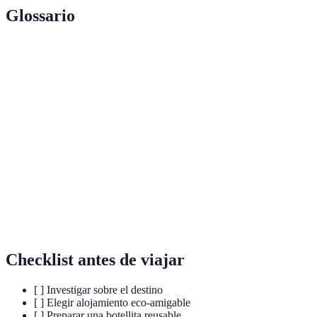
Glossario
Terme
Définition
Turismo
Estilo de viaje que busca minimizar el impacto
Responsable
social, cultural y ambiental.
Medida del impacto que las actividades humanas
Huella de
tienen en el medio ambiente, específicamente
Carbono
relacionado con el CO2.
Alojamiento
Hotel o espacio que aplica prácticas que reducen su
Sostenible
impacto ambiental.
Checklist antes de viajar
[ ] Investigar sobre el destino
[ ] Elegir alojamiento eco-amigable
[ ] Preparar una botellita reusable