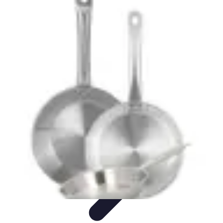
Viaja con Encanto
Planificación de Viajes
Consejos de Viaje
Sostenibilidad en los
Viajes
Viajes Sostenibles
Experiencias de Viaje
Viaja con Encanto