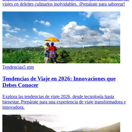
viajes en deleites culinarios inolvidables. ¡Prepárate para saborear!
Tendencias
5
min
Tendencias de Viaje en 2026: Innovaciones que
Debes Conocer
Explora las tendencias de viaje 2026, desde tecnología hasta
bienestar. Prepárate para una experiencia de viaje transformadora e
innovadora.