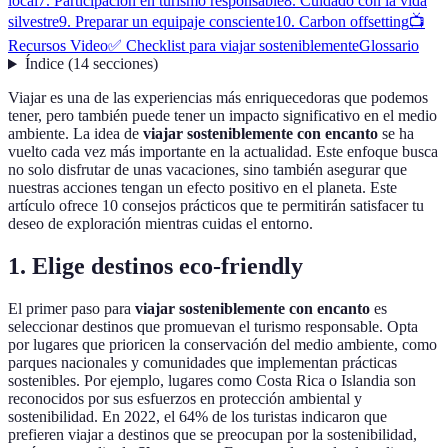
local
7. Participación en turismo responsable
8. Cuidado con la vida
silvestre
9. Preparar un equipaje consciente
10. Carbon offsetting
📺
Recursos Video
✅ Checklist para viajar sosteniblemente
Glossario
Índice
(
14
secciones
)
Viajar es una de las experiencias más enriquecedoras que podemos
tener, pero también puede tener un impacto significativo en el medio
ambiente. La idea de
viajar sosteniblemente con encanto
se ha
vuelto cada vez más importante en la actualidad. Este enfoque busca
no solo disfrutar de unas vacaciones, sino también asegurar que
nuestras acciones tengan un efecto positivo en el planeta. Este
artículo ofrece 10 consejos prácticos que te permitirán satisfacer tu
deseo de exploración mientras cuidas el entorno.
1. Elige destinos eco-friendly
El primer paso para
viajar sosteniblemente con encanto
es
seleccionar destinos que promuevan el turismo responsable. Opta
por lugares que prioricen la conservación del medio ambiente, como
parques nacionales y comunidades que implementan prácticas
sostenibles. Por ejemplo, lugares como Costa Rica o Islandia son
reconocidos por sus esfuerzos en protección ambiental y
sostenibilidad. En 2022, el 64% de los turistas indicaron que
prefieren viajar a destinos que se preocupan por la sostenibilidad,