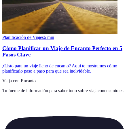
Planificación de Viajes
6
min
Cómo Planificar un Viaje de Encanto Perfecto en 5
Pasos Clave
¿Listo para un viaje lleno de encanto? Aquí te mostramos cómo
planificarlo paso a paso para que sea inolvidable.
Viaja con Encanto
Tu fuente de información para saber todo sobre
viajaconencanto.es
.