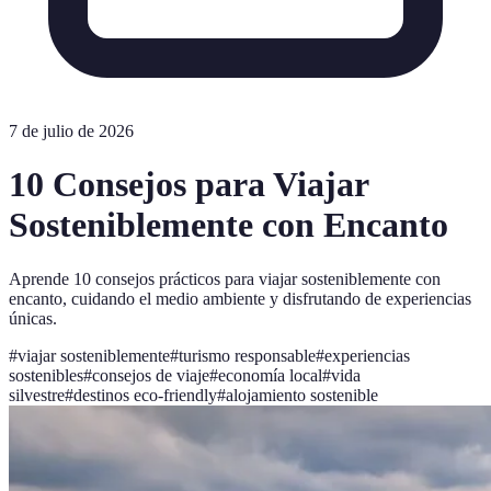
7 de julio de 2026
10 Consejos para Viajar
Sosteniblemente con Encanto
Aprende 10 consejos prácticos para viajar sosteniblemente con
encanto, cuidando el medio ambiente y disfrutando de experiencias
únicas.
#
viajar sosteniblemente
#
turismo responsable
#
experiencias
sostenibles
#
consejos de viaje
#
economía local
#
vida
silvestre
#
destinos eco-friendly
#
alojamiento sostenible