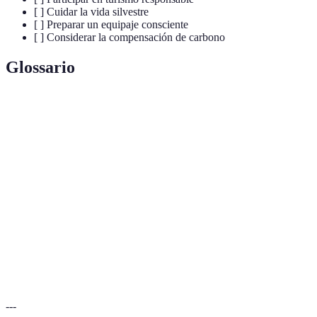
[ ] Cuidar la vida silvestre
[ ] Preparar un equipaje consciente
[ ] Considerar la compensación de carbono
Glossario
Terme
Définition
Turismo
Tipo de turismo que compromete la protección del
sostenible
medio ambiente y la cultura local.
Huella de
Medida que muestra la cantidad total de
CO2
que una
carbono
persona o actividad emite.
Economía
Sistema económico que apoya las empresas y el
local
trabajo en la comunidad visitada.
---