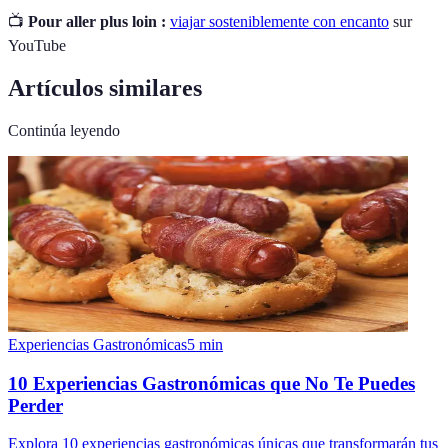
📺
Pour aller plus loin :
viajar sosteniblemente con encanto
sur
YouTube
Artículos similares
Continúa leyendo
Experiencias Gastronómicas
5
min
10 Experiencias Gastronómicas que No Te Puedes
Perder
Explora 10 experiencias gastronómicas únicas que transformarán tus