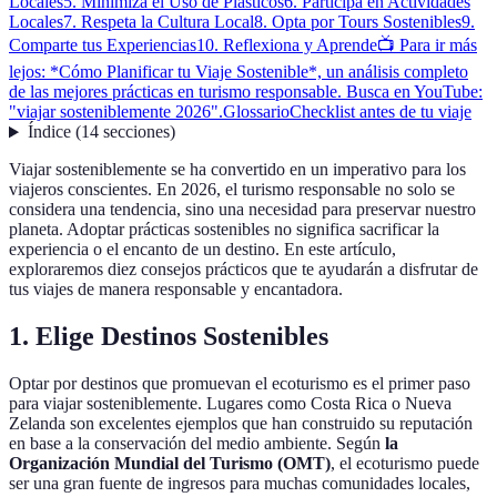
Locales
5. Minimiza el Uso de Plásticos
6. Participa en Actividades
Locales
7. Respeta la Cultura Local
8. Opta por Tours Sostenibles
9.
Comparte tus Experiencias
10. Reflexiona y Aprende
📺 Para ir más
lejos: *Cómo Planificar tu Viaje Sostenible*, un análisis completo
de las mejores prácticas en turismo responsable. Busca en YouTube:
"viajar sosteniblemente 2026".
Glossario
Checklist antes de tu viaje
Índice
(
14
secciones
)
Viajar sosteniblemente se ha convertido en un imperativo para los
viajeros conscientes. En 2026, el turismo responsable no solo se
considera una tendencia, sino una necesidad para preservar nuestro
planeta. Adoptar prácticas sostenibles no significa sacrificar la
experiencia o el encanto de un destino. En este artículo,
exploraremos diez consejos prácticos que te ayudarán a disfrutar de
tus viajes de manera responsable y encantadora.
1. Elige Destinos Sostenibles
Optar por destinos que promuevan el ecoturismo es el primer paso
para viajar sosteniblemente. Lugares como Costa Rica o Nueva
Zelanda son excelentes ejemplos que han construido su reputación
en base a la conservación del medio ambiente. Según
la
Organización Mundial del Turismo (OMT)
, el ecoturismo puede
ser una gran fuente de ingresos para muchas comunidades locales,