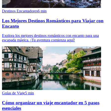
Destinos Encantadores
6
min
Los Mejores Destinos Románticos para Viajar con
Encanto
Explora los mejores destinos románticos con encanto para una
escapada mágica. ¡Tu aventura comienza aquí!
Guías de Viaje
5
min
Cómo organizar un viaje encantador en 5 pasos
esenciales