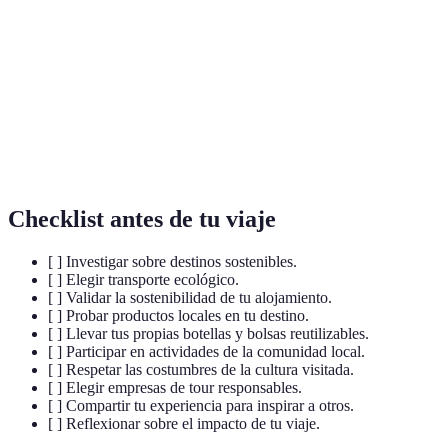
del entorno natural y cultural.
Capacidad de satisfacer las necesidades actuales
Sostenibilidad
sin comprometer los recursos de futuras
generaciones.
Conjunto de acciones para proteger y preservar la
Conservación
naturaleza y la biodiversidad.
Checklist antes de tu viaje
[ ] Investigar sobre destinos sostenibles.
[ ] Elegir transporte ecológico.
[ ] Validar la sostenibilidad de tu alojamiento.
[ ] Probar productos locales en tu destino.
[ ] Llevar tus propias botellas y bolsas reutilizables.
[ ] Participar en actividades de la comunidad local.
[ ] Respetar las costumbres de la cultura visitada.
[ ] Elegir empresas de tour responsables.
[ ] Compartir tu experiencia para inspirar a otros.
[ ] Reflexionar sobre el impacto de tu viaje.