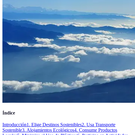
Índice
Introducción
1. Elige Destinos Sostenibles
2. Usa Transporte
Sostenible
3. Alojamientos Ecológicos
4. Consume Productos