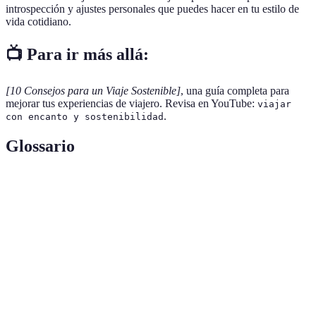
introspección y ajustes personales que puedes hacer en tu estilo de
vida cotidiano.
📺 Para ir más allá:
[10 Consejos para un Viaje Sostenible]
, una guía completa para
mejorar tus experiencias de viajero. Revisa en YouTube:
viajar
.
con encanto y sostenibilidad
Glossario
Terme
Définition
Turismo responsable que se enfoca en la
Ecoturismo
conservación de la naturaleza y el bienestar de las
comunidades locales.
Forma de turismo que permite a los visitantes
Agroturismo
interactuar con la vida en el campo y aprender
sobre la producción de alimentos.