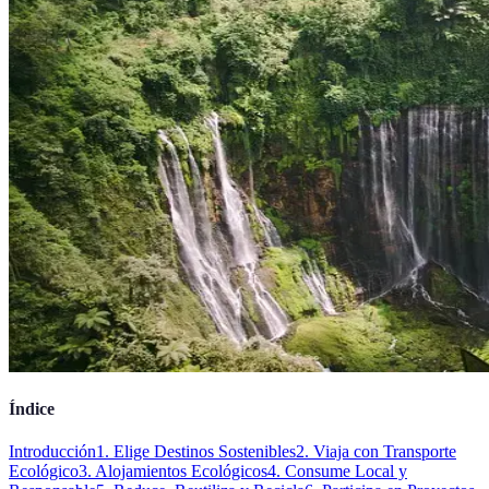
Índice
Introducción
1. Elige Destinos Sostenibles
2. Viaja con Transporte
Ecológico
3. Alojamientos Ecológicos
4. Consume Local y