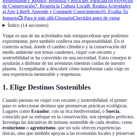
Responsable
5. Reduce, Reutiliza y Recicla
6. Participa en Proyectos
de Conservación
7. Respeta la Cultura Local
8. Realiza Actividades
al Aire Libre
9. Aprende y Comparte Conocimiento
10. Evalúa Tu
Impacto
📺 Para ir más allá:
Glossario
Checklist antes de viajar
Índice
(
14
secciones
)
Viajar es una de las actividades más enriquecedoras que podemos
experimentar, pero también conlleva una responsabilidad. En el
contexto actual, donde el cambio climático y la conservación del
medio ambiente son temas candentes,
viajar con encanto y
sostenibilidad
se ha convertido en una necesidad. Estos consejos te
ayudarán a disfrutar de tus aventuras mientras cuidas de nuestro
planeta. Acompáñame a descubrir cómo transformar cada viaje en
una experiencia memorable y respetuosa.
1. Elige Destinos Sostenibles
Cuando piensas en
viajar con encanto y sostenibilidad
, el primer
paso es seleccionar destinos que promuevan prácticas ecológicas.
Lugares como
Ecuador
, con su rica biodiversidad, o
Suecia
,
conocido por su enfoque en la conservación, son ejemplos perfectos.
Investiga las iniciativas de turismo sostenible de cada destino, como
ecoturismo
o
agroturismo
, que no solo ofrecen experiencias
únicas, sino que también apoyan a las economías locales y preservan