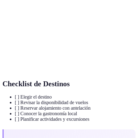
Destinos
Lugares que ofrecen experiencias únicas y
de
memorables para los viajeros.
Encanto
Género musical portugués que expresa la melancolía
Fado
y la historia del país.
Habitaciones cavadas en piedra en Matera, Italia,
Sassi
utilizadas históricamente como viviendas.
Checklist de Destinos
[ ] Elegir el destino
[ ] Revisar la disponibilidad de vuelos
[ ] Reservar alojamiento con antelación
[ ] Conocer la gastronomía local
[ ] Planificar actividades y excursiones