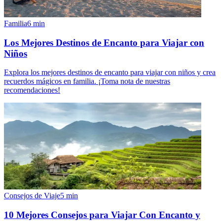
Familia
6
min
Los Mejores Destinos de Encanto para Viajar con
Niños
Explora los mejores destinos de encanto para viajar con niños y crea
recuerdos mágicos en familia. ¡Toma nota de nuestras
recomendaciones!
Consejos de Viaje
5
min
10 Mejores Consejos para Viajar Con Encanto y