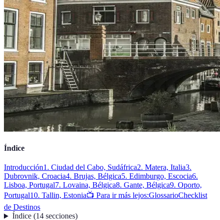
Índice
Introducción
1. Ciudad del Cabo, Sudáfrica
2. Matera, Italia
3.
Dubrovnik, Croacia
4. Brujas, Bélgica
5. Edimburgo, Escocia
6.
Lisboa, Portugal
7. Lovaina, Bélgica
8. Gante, Bélgica
9. Oporto,
Portugal
10. Tallin, Estonia
📺 Para ir más lejos:
Glossario
Checklist
de Destinos
Índice
(
14
secciones
)