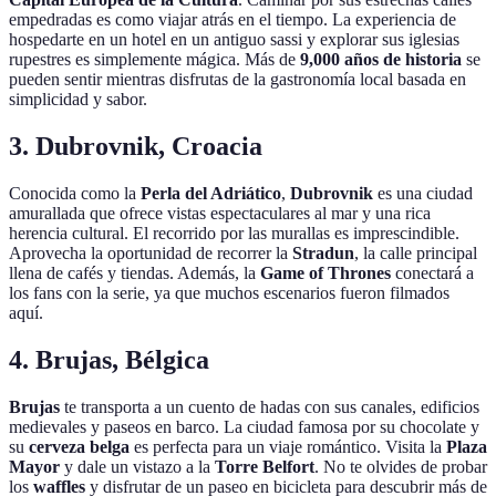
empedradas es como viajar atrás en el tiempo. La experiencia de
hospedarte en un hotel en un antiguo sassi y explorar sus iglesias
rupestres es simplemente mágica. Más de
9,000 años de historia
se
pueden sentir mientras disfrutas de la gastronomía local basada en
simplicidad y sabor.
3. Dubrovnik, Croacia
Conocida como la
Perla del Adriático
,
Dubrovnik
es una ciudad
amurallada que ofrece vistas espectaculares al mar y una rica
herencia cultural. El recorrido por las murallas es imprescindible.
Aprovecha la oportunidad de recorrer la
Stradun
, la calle principal
llena de cafés y tiendas. Además, la
Game of Thrones
conectará a
los fans con la serie, ya que muchos escenarios fueron filmados
aquí.
4. Brujas, Bélgica
Brujas
te transporta a un cuento de hadas con sus canales, edificios
medievales y paseos en barco. La ciudad famosa por su chocolate y
su
cerveza belga
es perfecta para un viaje romántico. Visita la
Plaza
Mayor
y dale un vistazo a la
Torre Belfort
. No te olvides de probar
los
waffles
y disfrutar de un paseo en bicicleta para descubrir más de