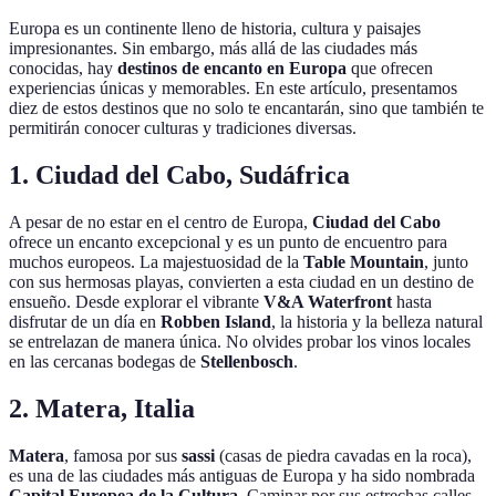
Europa es un continente lleno de historia, cultura y paisajes
impresionantes. Sin embargo, más allá de las ciudades más
conocidas, hay
destinos de encanto en Europa
que ofrecen
experiencias únicas y memorables. En este artículo, presentamos
diez de estos destinos que no solo te encantarán, sino que también te
permitirán conocer culturas y tradiciones diversas.
1. Ciudad del Cabo, Sudáfrica
A pesar de no estar en el centro de Europa,
Ciudad del Cabo
ofrece un encanto excepcional y es un punto de encuentro para
muchos europeos. La majestuosidad de la
Table Mountain
, junto
con sus hermosas playas, convierten a esta ciudad en un destino de
ensueño. Desde explorar el vibrante
V&A Waterfront
hasta
disfrutar de un día en
Robben Island
, la historia y la belleza natural
se entrelazan de manera única. No olvides probar los vinos locales
en las cercanas bodegas de
Stellenbosch
.
2. Matera, Italia
Matera
, famosa por sus
sassi
(casas de piedra cavadas en la roca),
es una de las ciudades más antiguas de Europa y ha sido nombrada
Capital Europea de la Cultura
. Caminar por sus estrechas calles