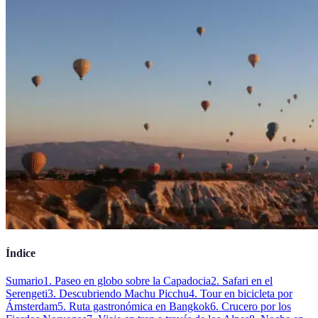
Índice
Sumario
1. Paseo en globo sobre la Capadocia
2. Safari en el
Serengeti
3. Descubriendo Machu Picchu
4. Tour en bicicleta por
Ámsterdam
5. Ruta gastronómica en Bangkok
6. Crucero por los