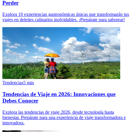
Perder
Explora 10 experiencias gastronómicas únicas que transformarán tus
viajes en deleites culinarios inolvidables. ¡Prepárate para saborear!
Tendencias
5
min
Tendencias de Viaje en 2026: Innovaciones que
Debes Conocer
Explora las tendencias de viaje 2026, desde tecnología hasta
bienestar. Prepárate para una experiencia de viaje transformadora e
innovadora.