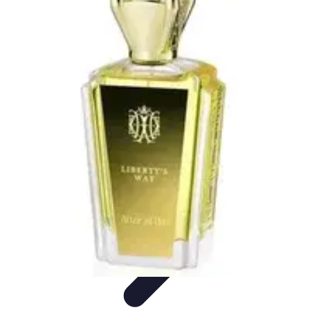
Viaja con Encanto
Planificación de Viajes
Consejos de Viaje
Sostenibilidad en los
Viajes
Viajes Sostenibles
Experiencias de Viaje
Viaja con Encanto