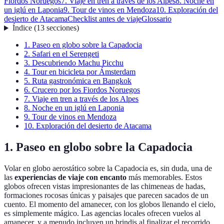
Fiordos Noruegos
7. Viaje en tren a través de los Alpes
8. Noche en
un iglú en Laponia
9. Tour de vinos en Mendoza
10. Exploración del
desierto de Atacama
Checklist antes de viaje
Glossario
Índice
(
13
secciones
)
1. Paseo en globo sobre la Capadocia
2. Safari en el Serengeti
3. Descubriendo Machu Picchu
4. Tour en bicicleta por Ámsterdam
5. Ruta gastronómica en Bangkok
6. Crucero por los Fiordos Noruegos
7. Viaje en tren a través de los Alpes
8. Noche en un iglú en Laponia
9. Tour de vinos en Mendoza
10. Exploración del desierto de Atacama
1. Paseo en globo sobre la Capadocia
Volar en globo aerostático sobre la Capadocia es, sin duda, una de
las
experiencias de viaje con encanto
más memorables. Estos
globos ofrecen vistas impresionantes de las chimeneas de hadas,
formaciones rocosas únicas y paisajes que parecen sacados de un
cuento. El momento del amanecer, con los globos llenando el cielo,
es simplemente mágico. Las agencias locales ofrecen vuelos al
amanecer, y a menudo incluyen un brindis al finalizar el recorrido.