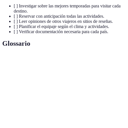
[ ] Investigar sobre las mejores temporadas para visitar cada
destino.
[ ] Reservar con anticipación todas las actividades.
[ ] Leer opiniones de otros viajeros en sitios de reseñas.
[ ] Planificar el equipaje según el clima y actividades.
[ ] Verificar documentación necesaria para cada país.
Glossario
Terme
Définition
Viajar de manera responsable, minimizando el
Turismo
impacto ambiental y beneficiando a las
sostenible
comunidades locales.
Experiencia
Actividad o conjunto de actividades que buscan
turística
ofrecer una vivencia única a los viajeros.
Inmersión
Participación activa en las tradiciones y estilos de
cultural
vida de una cultura diferente durante el viaje.