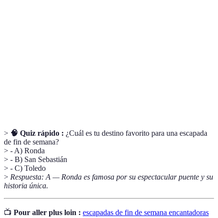
Un viaje corto y ligero que se realiza
Escapada
generalmente durante el fin de semana.
Conjunto de bienes y tradiciones culturales que
Patrimonio
son importantes para la identidad de un pueblo o
Cultural
comunidad.
Gastronomía
Platos y tradiciones culinarias que son propias de
Local
una región o lugar.
>
🧠 Quiz rápido :
¿Cuál es tu destino favorito para una escapada
de fin de semana?
> - A) Ronda
> - B) San Sebastián
> - C) Toledo
>
Respuesta: A — Ronda es famosa por su espectacular puente y su
historia única.
📺
Pour aller plus loin :
escapadas de fin de semana encantadoras