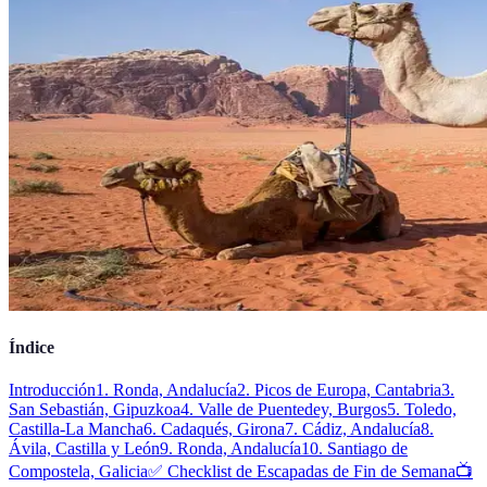
Índice
Introducción
1. Ronda, Andalucía
2. Picos de Europa, Cantabria
3.
San Sebastián, Gipuzkoa
4. Valle de Puentedey, Burgos
5. Toledo,
Castilla-La Mancha
6. Cadaqués, Girona
7. Cádiz, Andalucía
8.
Ávila, Castilla y León
9. Ronda, Andalucía
10. Santiago de
Compostela, Galicia
✅ Checklist de Escapadas de Fin de Semana
📺