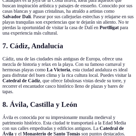
Cadaqués es la joya de la Costa Brava, ideal para aquellos que
buscan inspiración artística y paisajes de ensueño. Conocido por sus
casas blancas y aguas cristalinas, ha atraído a artistas como
Salvador Dalí
. Pasear por sus callejuelas estrechas y relajarse en sus
playas tranquilas son experiencias que te dejarán sin aliento. No te
pierdas la oportunidad de visitar la casa de Dalí en
Portlligat
para
una experiencia más cultural.
7. Cádiz, Andalucía
Cádiz, una de las ciudades más antiguas de Europa, ofrece una
mezcla de historia y relax en la playa. Con su famoso carnaval y
hermosas playas como
La Victoria
, esta ciudad andaluza es ideal
para disfrutar del buen clima y la rica cultura local. Puedes visitar la
Catedral de Cádiz
, que ofrece fabulosas vistas desde su torre, y
recorrer el encantador casco histórico lleno de plazas y bares de
tapas.
8. Ávila, Castilla y León
Ávila es conocida por su impresionante muralla medieval y
patrimonio histórico. Esta ciudad te transportará a la Edad Media
con sus calles empedradas y edificios antiguos. La
Catedral de
Ávila
y el
Monasterio de Santo Tomás
son puntos destacados.