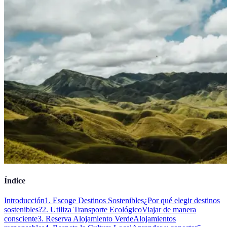
Índice
Introducción
1. Escoge Destinos Sostenibles
¿Por qué elegir destinos
sostenibles?
2. Utiliza Transporte Ecológico
Viajar de manera
consciente
3. Reserva Alojamiento Verde
Alojamientos