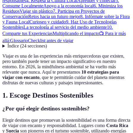
responsables
4. Respeta la Cultura Local
Aprender y conectar
5.
Consume Localmente
Apoyo a la economía local
6. Minimiza los
Residuos
Viajar sin plástico
7. Participa en Proyectos de
Conservación
Retos hacia un futuro mejor
8. Infórmate sobre la Flora
y Fauna Local
Curioseo y cuidado
9. Haz Uso de Tecnologías
Sostenibles
La tecnología al servicio del medio ambiente
10.
Comparte tus Experiencias
Multiplicando el impacto
📺 Para ir más
allá:
Glossario
Checklist antes de viajar
Índice
(
24
secciones
)
Viajar es una de las experiencias más enriquecedoras que existen,
pero también puede tener un impacto significativo en nuestro
entorno. En 2026, la mindfulness ambiental se ha vuelto más
relevante que nunca. Aquí te presentamos
10 estrategias para
viajar con encanto
, que te permitirán cuidar del planeta mientras
disfrutas de nuevas culturas y paisajes impresionantes.
1. Escoge Destinos Sostenibles
¿Por qué elegir destinos sostenibles?
Elegir destinos que promuevan la sostenibilidad es una forma directa
de viajar con encanto y responsabilidad. Lugares como
Costa Rica
y
Suecia
son pioneros en el turismo sostenible, utilizando energías