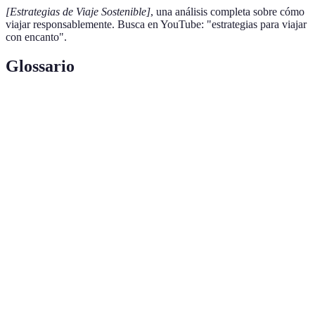
[Estrategias de Viaje Sostenible]
, una análisis completa sobre cómo
viajar responsablemente. Busca en YouTube: "estrategias para viajar
con encanto".
Glossario
Terme
Définition
Turismo
Práctica de viajar responsabilidad, respetando el
sostenible
medio ambiente y las culturas locales.
Medida del impacto que las actividades de una
Huella de
persona generan en el medio ambiente, especialmente
carbono
en términos de emisiones de CO2.
Sistema económico que se basa en el consumo y
Economía
producción dentro de la comunidad para fortalecer su
local
desarrollo.