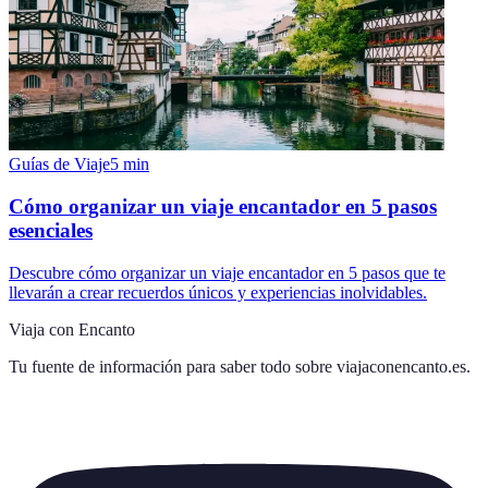
Guías de Viaje
5
min
Cómo organizar un viaje encantador en 5 pasos
esenciales
Descubre cómo organizar un viaje encantador en 5 pasos que te
llevarán a crear recuerdos únicos y experiencias inolvidables.
Viaja con Encanto
Tu fuente de información para saber todo sobre
viajaconencanto.es
.