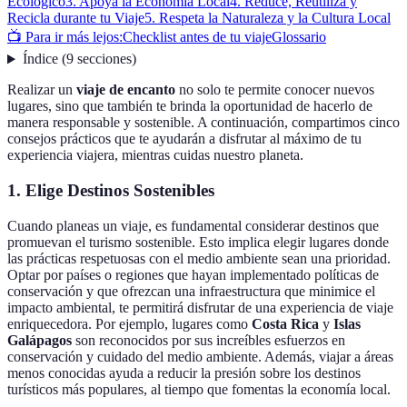
Ecológico
3. Apoya la Economía Local
4. Reduce, Reutiliza y
Recicla durante tu Viaje
5. Respeta la Naturaleza y la Cultura Local
📺 Para ir más lejos:
Checklist antes de tu viaje
Glossario
Índice
(
9
secciones
)
Realizar un
viaje de encanto
no solo te permite conocer nuevos
lugares, sino que también te brinda la oportunidad de hacerlo de
manera responsable y sostenible. A continuación, compartimos cinco
consejos prácticos que te ayudarán a disfrutar al máximo de tu
experiencia viajera, mientras cuidas nuestro planeta.
1. Elige Destinos Sostenibles
Cuando planeas un viaje, es fundamental considerar destinos que
promuevan el turismo sostenible. Esto implica elegir lugares donde
las prácticas respetuosas con el medio ambiente sean una prioridad.
Optar por países o regiones que hayan implementado políticas de
conservación y que ofrezcan una infraestructura que minimice el
impacto ambiental, te permitirá disfrutar de una experiencia de viaje
enriquecedora. Por ejemplo, lugares como
Costa Rica
y
Islas
Galápagos
son reconocidos por sus increíbles esfuerzos en
conservación y cuidado del medio ambiente. Además, viajar a áreas
menos conocidas ayuda a reducir la presión sobre los destinos
turísticos más populares, al tiempo que fomentas la economía local.