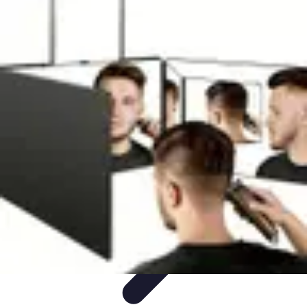
Viaja con Encanto
Planificación de Viajes
Consejos de Viaje
Sostenibilidad en los
Viajes
Viajes Sostenibles
Experiencias de Viaje
Viaja con Encanto