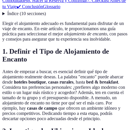
Comodidades
6. Hacer la Reserva y Confirmar
7. Checklist Antes de
tu Viaje
✔️ Conclusión
Glossario
Índice
(
10
secciones
)
Elegir el alojamiento adecuado es fundamental para disfrutar de un
viaje de encanto. En este artículo, te proporcionamos una guía
práctica para seleccionar el mejor
alojamiento de encanto
, con pasos
y consejos para asegurar que tu experiencia sea inolvidable.
1. Definir el Tipo de Alojamiento de
Encanto
Antes de empezar a buscar, es esencial definir qué tipo de
alojamiento realmente deseas. La palabra "encanto" puede abarcar
desde
hoteles boutique
,
casas rurales
, hasta
bed & breakfast
.
Considera tus preferencias personales: ¿prefieres algo moderno con
estilo o un lugar más rústico y acogedor? Además, ten en cuenta el
tamaño de tu grupo y el presupuesto disponible. A menudo, un
alojamiento de encanto no tiene por qué ser el más caro. Por
ejemplo, hay
casas de campo
que ofrecen un ambiente idóneo y
precios competitivos. Dedicando tiempo a esta etapa, podrás
descartar opciones poco adecuadas desde el principio.