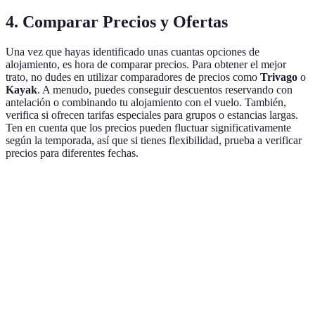
4. Comparar Precios y Ofertas
Una vez que hayas identificado unas cuantas opciones de
alojamiento, es hora de comparar precios. Para obtener el mejor
trato, no dudes en utilizar comparadores de precios como
Trivago
o
Kayak
. A menudo, puedes conseguir descuentos reservando con
antelación o combinando tu alojamiento con el vuelo. También,
verifica si ofrecen tarifas especiales para grupos o estancias largas.
Ten en cuenta que los precios pueden fluctuar significativamente
según la temporada, así que si tienes flexibilidad, prueba a verificar
precios para diferentes fechas.
Tipo de Alojamiento
Precio Promedio
Ventajas
Desv
Men
Estilo único,
serv
Hotel Boutique
120€/noche
atención
que 
personalizada
cade
Entorno
Poc