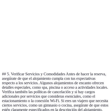
natural,
Casa Rural
90€/noche
info
ambiente
en l
acogedor
Desayuno
Vari
incluido,
Bed & Breakfast
70€/noche
limi
ambiente
habi
familiar
Se espera un
Men
Hotel de Cadena
100€/noche
servicio
cará
estandarizado
loca
## 5. Verificar Servicios y Comodidades Antes de hacer la reserva,
asegúrate de que el alojamiento cumpla con tus expectativas
respecto a los servicios. Algunos alojamientos de encanto ofrecen
detalles especiales, como spa, piscina o acceso a actividades locales.
Verifica también las políticas de cancelación y si hay cargos
adicionales por servicios que consideras esenciales, como el
estacionamiento o la conexión Wi-Fi. Si eres un viajero que necesita
ciertos servicios, como un gimnasio o cocina, asegúrate de que estos
estén claramente especificados en la descripción del alojamiento.