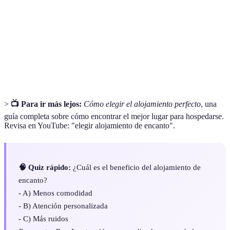
Hoteles
Establecimientos de hospedaje con un diseño o
Boutique
carácter singular, generalmente de menor tamaño.
Bed &
Tipo de alojamiento que incluye desayuno y se
Breakfast
caracteriza por su ambiente familiar y acogedor.
>
📺 Para ir más lejos:
Cómo elegir el alojamiento perfecto
, una
guía completa sobre cómo encontrar el mejor lugar para hospedarse.
Revisa en YouTube: "elegir alojamiento de encanto".
🧠 Quiz rápido:
¿Cuál es el beneficio del alojamiento de
encanto?
- A) Menos comodidad
- B) Atención personalizada
- C) Más ruidos