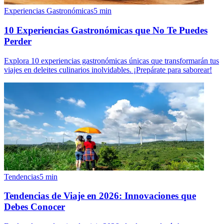
Experiencias Gastronómicas
5
min
10 Experiencias Gastronómicas que No Te Puedes
Perder
Explora 10 experiencias gastronómicas únicas que transformarán tus
viajes en deleites culinarios inolvidables. ¡Prepárate para saborear!
Tendencias
5
min
Tendencias de Viaje en 2026: Innovaciones que
Debes Conocer