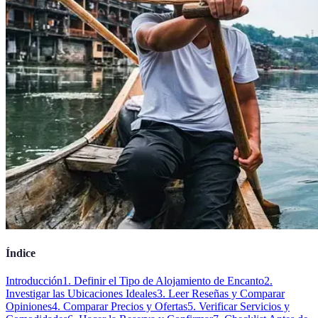
Índice
Introducción
1. Definir el Tipo de Alojamiento de Encanto
2.
Investigar las Ubicaciones Ideales
3. Leer Reseñas y Comparar
Opiniones
4. Comparar Precios y Ofertas
5. Verificar Servicios y