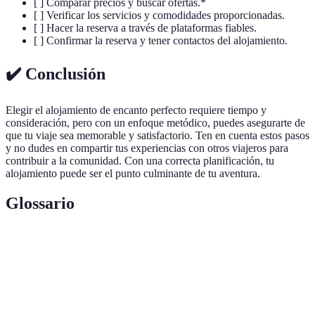
[ ] Comparar precios y buscar ofertas.*
[ ] Verificar los servicios y comodidades proporcionadas.
[ ] Hacer la reserva a través de plataformas fiables.
[ ] Confirmar la reserva y tener contactos del alojamiento.
✔️ Conclusión
Elegir el alojamiento de encanto perfecto requiere tiempo y
consideración, pero con un enfoque metódico, puedes asegurarte de
que tu viaje sea memorable y satisfactorio. Ten en cuenta estos pasos
y no dudes en compartir tus experiencias con otros viajeros para
contribuir a la comunidad. Con una correcta planificación, tu
alojamiento puede ser el punto culminante de tu aventura.
Glossario
Terme
Définition
Se refiere a aquellos lugares de hospedaje que
Alojamiento
ofrecen una experiencia única y personalizada,
de Encanto
alejados de las grandes cadenas hoteleras.