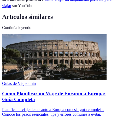
viajar
sur YouTube
Artículos similares
Continúa leyendo
Guías de Viaje
6
min
Cómo Planificar un Viaje de Encanto a Europa:
Guía Completa
Planifica tu viaje de encanto a Europa con esta guía completa.
Conoce los pasos esenciales, tips y errores comunes a evitar.