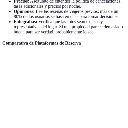
Precios:
Asegúrate de entender la política de cancelaciones,
tasas adicionales y precios por noche.
Opiniones:
Lee las reseñas de viajeros previos; más de un
80% de los usuarios se basa en ellas para tomar decisiones.
Fotografías:
Verifica que las fotos sean exactas y
representativas del lugar. Si una propiedad parece demasiado
buena para ser verdad, probablemente lo sea.
Comparativa de Plataformas de Reserva
Plataforma
Ventajas
Desventajas
Recomendado pa
Gran
Puede ser
Quienes buscan
Booking.com
variedad,
caro a
hoteles
opiniones
última hora
Experiencias
Variedad de
Airbnb
Viajeros en grupo
locales
calidad
Interface
Paquetes de
Quienes buscan
Expedia
puede ser
viaje
ofertas