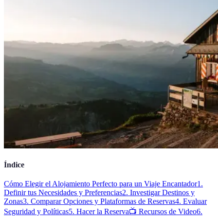
Índice
Cómo Elegir el Alojamiento Perfecto para un Viaje Encantador
1.
Definir tus Necesidades y Preferencias
2. Investigar Destinos y
Zonas
3. Comparar Opciones y Plataformas de Reservas
4. Evaluar
Seguridad y Políticas
5. Hacer la Reserva
📺 Recursos de Video
6.