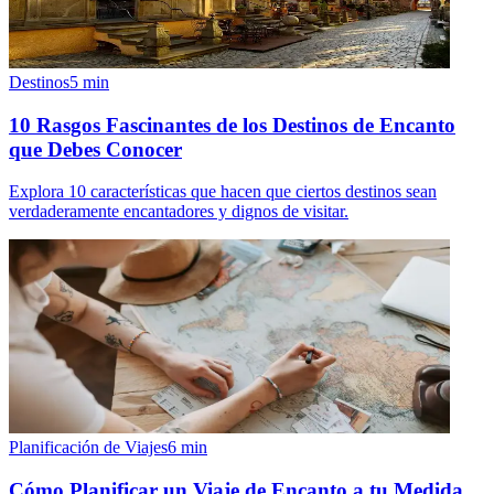
Destinos
5
min
10 Rasgos Fascinantes de los Destinos de Encanto
que Debes Conocer
Explora 10 características que hacen que ciertos destinos sean
verdaderamente encantadores y dignos de visitar.
Planificación de Viajes
6
min
Cómo Planificar un Viaje de Encanto a tu Medida