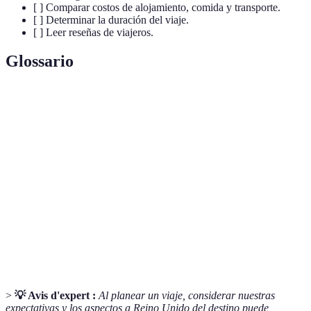
[ ] Comparar costos de alojamiento, comida y transporte.
[ ] Determinar la duración del viaje.
[ ] Leer reseñas de viajeros.
Glossario
Terme
Définition
Destinos
Lugares que atraen a visitantes por su belleza,
turísticos
historia o cultura.
Cantidad de dinero que se destina a un viaje en
Presupuesto
particular.
Experiencia
Conjunto de vivencias y emociones durante un
de viaje
viaje.
>
💡 Avis d'expert :
Al planear un viaje, considerar nuestras
expectativas y los aspectos a Reino Unido del destino puede