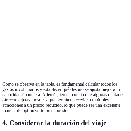
Playa
100
30
20
1000
del
EUR/noche
EUR/día
EUR/día
EUR
Carmen
200
60
15
1500
París
EUR/noche
EUR/día
EUR/día
EUR
150
40
25
1200
Tokio
EUR/noche
EUR/día
EUR/día
EUR
Como se observa en la tabla, es fundamental calcular todos los
gastos involucrados y establecer qué destino se ajusta mejor a tu
capacidad financiera. Además, ten en cuenta que algunas ciudades
ofrecen tarjetas turísticas que permiten acceder a múltiples
atracciones a un precio reducido, lo que puede ser una excelente
manera de optimizar tu presupuesto.
4. Considerar la duración del viaje