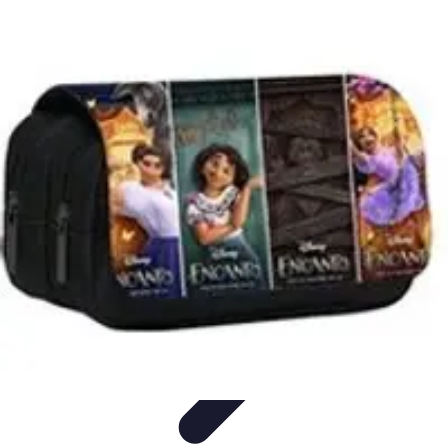
Viaja con Encanto
Planificación de Viajes
Consejos de Viaje
Sostenibilidad en los
Viajes
Viajes Sostenibles
Experiencias de Viaje
Viaja con Encanto