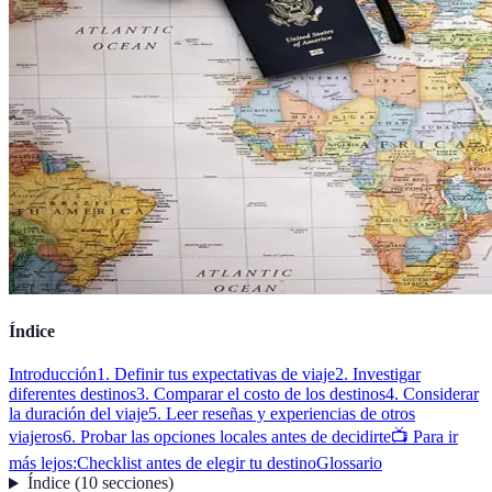
Índice
Introducción
1. Definir tus expectativas de viaje
2. Investigar
diferentes destinos
3. Comparar el costo de los destinos
4. Considerar
la duración del viaje
5. Leer reseñas y experiencias de otros
viajeros
6. Probar las opciones locales antes de decidirte
📺 Para ir
más lejos:
Checklist antes de elegir tu destino
Glossario
Índice
(
10
secciones
)