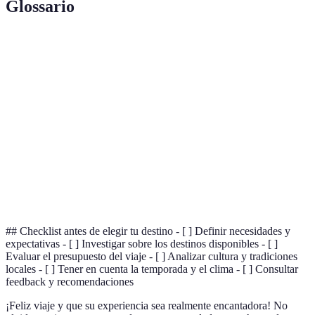
Glossario
Termino
Definición
Destino de
Un lugar o región geográfica a la que se viaja con
Viaje
el fin de disfrutar de una experiencia.
Temporada
Los periodos del año donde hay mayor afluencia de
Alta
turistas y precios más altos.
Presupuesto
La cantidad total de dinero que se planea gastar
de Viaje
durante el viaje.
## Checklist antes de elegir tu destino - [ ] Definir necesidades y
expectativas - [ ] Investigar sobre los destinos disponibles - [ ]
Evaluar el presupuesto del viaje - [ ] Analizar cultura y tradiciones
locales - [ ] Tener en cuenta la temporada y el clima - [ ] Consultar
feedback y recomendaciones
¡Feliz viaje y que su experiencia sea realmente encantadora! No