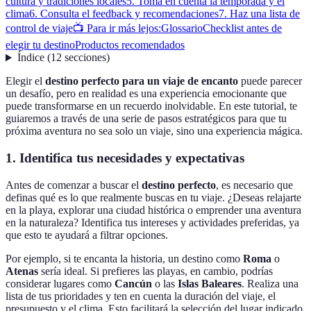
cultura y tradiciones locales
5. Toma en cuenta la temporada y el
clima
6. Consulta el feedback y recomendaciones
7. Haz una lista de
control de viaje
📺 Para ir más lejos:
Glossario
Checklist antes de
elegir tu destino
Productos recomendados
Índice
(
12
secciones
)
Elegir el
destino perfecto para un viaje de encanto
puede parecer
un desafío, pero en realidad es una experiencia emocionante que
puede transformarse en un recuerdo inolvidable. En este tutorial, te
guiaremos a través de una serie de pasos estratégicos para que tu
próxima aventura no sea solo un viaje, sino una experiencia mágica.
1. Identifica tus necesidades y expectativas
Antes de comenzar a buscar el
destino perfecto
, es necesario que
definas qué es lo que realmente buscas en tu viaje. ¿Deseas relajarte
en la playa, explorar una ciudad histórica o emprender una aventura
en la naturaleza? Identifica tus intereses y actividades preferidas, ya
que esto te ayudará a filtrar opciones.
Por ejemplo, si te encanta la historia, un destino como
Roma
o
Atenas
sería ideal. Si prefieres las playas, en cambio, podrías
considerar lugares como
Cancún
o las
Islas Baleares
. Realiza una
lista de tus prioridades y ten en cuenta la duración del viaje, el
presupuesto y el clima. Esto facilitará la selección del lugar indicado.