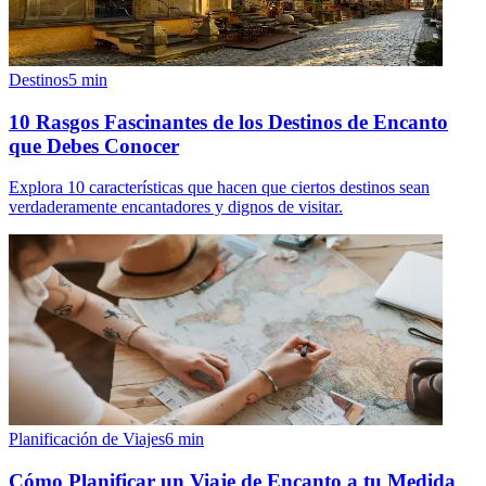
Destinos
5
min
10 Rasgos Fascinantes de los Destinos de Encanto
que Debes Conocer
Explora 10 características que hacen que ciertos destinos sean
verdaderamente encantadores y dignos de visitar.
Planificación de Viajes
6
min
Cómo Planificar un Viaje de Encanto a tu Medida