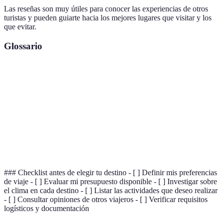
Las reseñas son muy útiles para conocer las experiencias de otros
turistas y pueden guiarte hacia los mejores lugares que visitar y los
que evitar.
Glossario
Terme
Définition
Destino
El lugar específico al que se viaja.
Presupuesto
La cantidad de dinero que se planea gastar.
Logística
La planificación y organización del viaje.
### Checklist antes de elegir tu destino - [ ] Definir mis preferencias
de viaje - [ ] Evaluar mi presupuesto disponible - [ ] Investigar sobre
el clima en cada destino - [ ] Listar las actividades que deseo realizar
- [ ] Consultar opiniones de otros viajeros - [ ] Verificar requisitos
logísticos y documentación