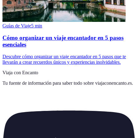
Guías de Viaje
5
min
Cómo organizar un viaje encantador en 5 pasos
esenciales
Descubre cómo organizar un viaje encantador en 5 pasos que te
llevarán a crear recuerdos únicos y experiencias inolvidables.
Viaja con Encanto
Tu fuente de información para saber todo sobre
viajaconencanto.es
.