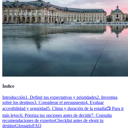
Índice
Introducción
1. Definir tus expectativas y prioridades
2. Investiga
sobre los destinos
3. Considerar el presupuesto
4. Evaluar
accesibilidad y seguridad
5. Clima y duración de la estadía
📺 Para ir
más lejos:
6. Prioriza tus opciones antes de decidir
7. Consulta
recomendaciones de expertos
Checklist antes de elegir tu
destino
Glossario
FAQ