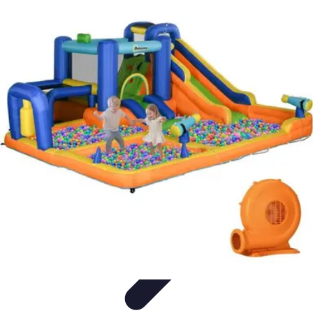
Viaja con Encanto
Planificación de Viajes
Consejos de Viaje
Sostenibilidad en los
Viajes
Viajes Sostenibles
Experiencias de Viaje
Viaja con Encanto