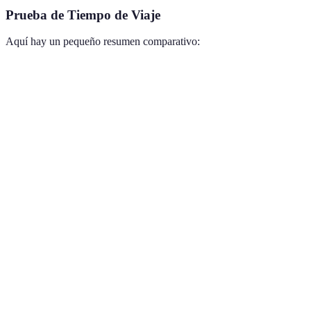
Prueba de Tiempo de Viaje
Aquí hay un pequeño resumen comparativo:
Medio de Transporte
Tiempo Aprox. (500 km)
Ventajas
Rápido,
Avión
1 hora
eficiente
Vista
Tren
5-6 horas
panorámica,
descanso
Comodidad,
Coche
6-8 horas
flexibilidad
Autobús
8-10 horas
Económico