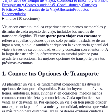
Viaje
Prueba de Tiempo de Viaje
3. Considera el Entorno y el País
4.
Presupuesto y Costos Asociados
5. Conclusiones y Consejos
Prácticos
Checklist antes de tu Viaje
Glossario
Productos
Recomendados
Índice
(
10
secciones
)
Viajar con encanto implica experimentar momentos memorables y
disfrutar de cada aspecto del viaje, incluidos los medios de
transporte elegidos.
El transporte para viajar con encanto
se
refiere a aquellas opciones que no solo permiten trasladarse de un
lugar a otro, sino que también enriquecen la experiencia general del
viaje a través de su comodidad, estilo, y conexión con el entorno. A
lo largo de este artículo, ofreceremos un tutorial práctico para
ayudarte a seleccionar las mejores opciones de transporte para tus
próximas aventuras.
1. Conoce tus Opciones de Transporte
Al planificar un viaje, es fundamental comprender las diversas
opciones de transporte disponibles. Estas incluyen: automóviles,
trenes, autobuses, ferris, aviones y, en ocasiones, medios menos
comunes como bicicletas y motocicletas. Cada opción tiene sus
ventajas y desventajas. Por ejemplo, un viaje en tren puede ofrecer
una experiencia panorámica única y comodidad, mientras que volar
es más rápido para distancias largas. Si deseas explorar ciudades,