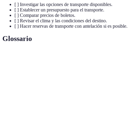
[ ] Investigar las opciones de transporte disponibles.
[ ] Establecer un presupuesto para el transporte.
[ ] Comparar precios de boletos.
[ ] Revisar el clima y las condiciones del destino.
[ ] Hacer reservas de transporte con antelación si es posible.
Glossario
Terme
Définition
Transporte
Medios de transporte que reducen el impacto
sostenible
ambiental.
Alquiler de
Opción de alquilar un coche para mayor
vehículos
flexibilidad en el viaje.
Transporte
Sistema de transporte accesible para la comunidad,
público
como autobuses y trenes.