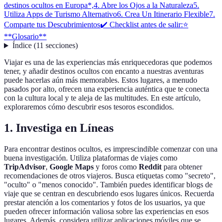
destinos ocultos en Europa*,
4. Abre los Ojos a la Naturaleza
5.
Utiliza Apps de Turismo Alternativo
6. Crea Un Itinerario Flexible
7.
Comparte tus Descubrimientos
✔️ Checklist antes de salir:
⭐
**Glosario**
Índice
(
11
secciones
)
Viajar es una de las experiencias más enriquecedoras que podemos
tener, y añadir destinos ocultos con encanto a nuestras aventuras
puede hacerlas aún más memorables. Estos lugares, a menudo
pasados por alto, ofrecen una experiencia auténtica que te conecta
con la cultura local y te aleja de las multitudes. En este artículo,
exploraremos cómo descubrir esos tesoros escondidos.
1. Investiga en Líneas
Para encontrar destinos ocultos, es imprescindible comenzar con una
buena investigación. Utiliza plataformas de viajes como
TripAdvisor
,
Google Maps
y foros como
Reddit
para obtener
recomendaciones de otros viajeros. Busca etiquetas como "secreto",
"oculto" o "menos conocido". También puedes identificar blogs de
viaje que se centran en descubriendo esos lugares únicos. Recuerda
prestar atención a los comentarios y fotos de los usuarios, ya que
pueden ofrecer información valiosa sobre las experiencias en esos
lugares. Además, considera utilizar aplicaciones móviles que se