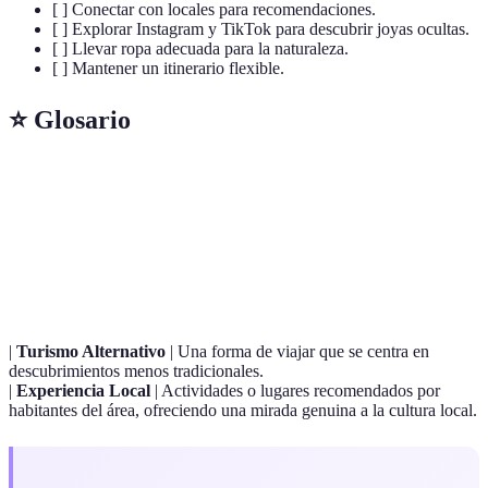
[ ] Conectar con locales para recomendaciones.
[ ] Explorar Instagram y TikTok para descubrir joyas ocultas.
[ ] Llevar ropa adecuada para la naturaleza.
[ ] Mantener un itinerario flexible.
⭐
Glosario
Terme
Définition
Destino
Un lugar de interés menos conocido que ofrece
Oculto
experiencias únicas y auténticas.
|
Turismo Alternativo
| Una forma de viajar que se centra en
descubrimientos menos tradicionales.
|
Experiencia Local
| Actividades o lugares recomendados por
habitantes del área, ofreciendo una mirada genuina a la cultura local.