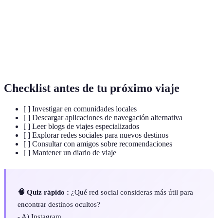
Experiencia
La vivencia personal y emocional que se obtiene al
de Viaje
visitar nuevos lugares.
Plan de viaje que incluye los lugares y actividades
Itinerario
que se realizarán durante la visita.
Checklist antes de tu próximo viaje
[ ] Investigar en comunidades locales
[ ] Descargar aplicaciones de navegación alternativa
[ ] Leer blogs de viajes especializados
[ ] Explorar redes sociales para nuevos destinos
[ ] Consultar con amigos sobre recomendaciones
[ ] Mantener un diario de viaje
🧠 Quiz rápido :
¿Qué red social consideras más útil para
encontrar destinos ocultos?
- A) Instagram