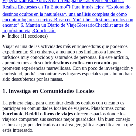
Especializados
4. Aprovecha La Magia de Las Redes Sociales
5.
Realiza Encuestas en Tu Entorno
📺 Para ir más lejos: *Explorando
destinos ocultos en la naturaleza*, una análisis completa de cómo
encontrar lugares secretos. Busca en YouTube: "destinos ocultos con
encanto".
6. Mantén un Diario de Viaje
Glossario
Checklist antes de
tu próximo viaje
Conclusión
Índice
(
11
secciones
)
Viajar es una de las actividades más enriquecedoras que podemos
experimentar. Sin embargo, a menudo nos limitamos a lugares
turísticos muy conocidos y saturados de personas. En este artículo,
aprenderemos a descubrir
destinos ocultos con encanto
que
prometen experiencias maravillosas. Con un poco de investigación y
curiosidad, podrás encontrar esos lugares especiales que aún no han
sido descubiertos por las masas.
1. Investiga en Comunidades Locales
La primera etapa para encontrar destinos ocultos con encanto es
participar en comunidades locales de viajeros. Plataformas como
Facebook
,
Reddit
o
foros de viajes
ofrecen espacios donde los
viajeros comparten sus secretos mejor guardados. Un buen consejo
es buscar grupos dedicados a un área geográfica específica en la que
estés interesado.