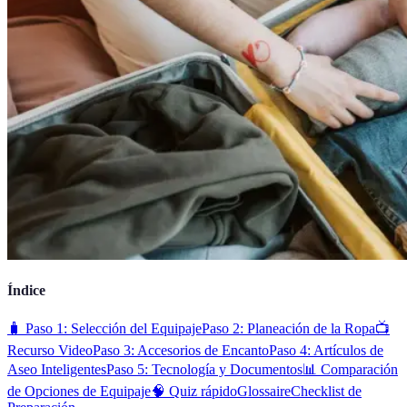
Índice
🧳 Paso 1: Selección del Equipaje
Paso 2: Planeación de la Ropa
📺
Recurso Video
Paso 3: Accesorios de Encanto
Paso 4: Artículos de
Aseo Inteligentes
Paso 5: Tecnología y Documentos
📊 Comparación
de Opciones de Equipaje
🧠 Quiz rápido
Glossaire
Checklist de