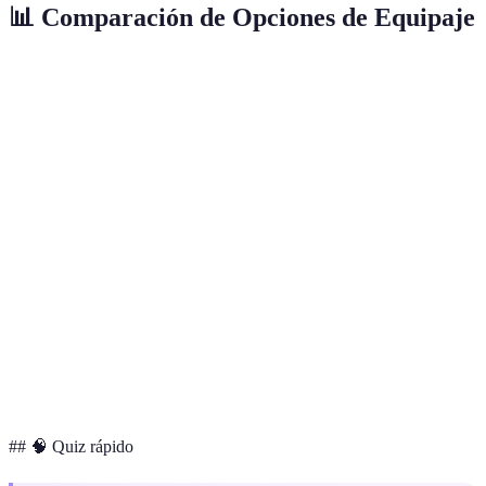
📊 Comparación de Opciones de Equipaje
Aspecto
Equipaje de Mano
Maleta Mediana
Mochila
Media, hasta 23
Baja,
Capacidad
Baja, hasta 10 kg
kg
flexible
Movilidad
Alta
Media
Alta
Prácticas
Muy buenas
Buenas
Buenas
Aéreas
Ideal
Alta para poco
Versatilidad
Muy versátil
para
tiempo
aventura
## 🧠 Quiz rápido