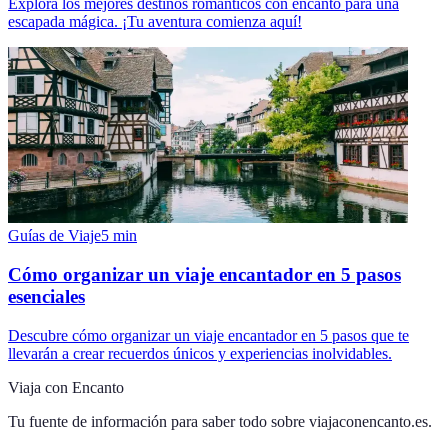
Explora los mejores destinos románticos con encanto para una
escapada mágica. ¡Tu aventura comienza aquí!
Guías de Viaje
5
min
Cómo organizar un viaje encantador en 5 pasos
esenciales
Descubre cómo organizar un viaje encantador en 5 pasos que te
llevarán a crear recuerdos únicos y experiencias inolvidables.
Viaja con Encanto
Tu fuente de información para saber todo sobre
viajaconencanto.es
.