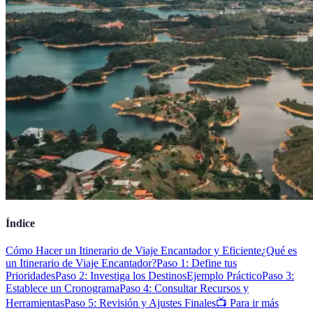
Índice
Cómo Hacer un Itinerario de Viaje Encantador y Eficiente
¿Qué es
un Itinerario de Viaje Encantador?
Paso 1: Define tus
Prioridades
Paso 2: Investiga los Destinos
Ejemplo Práctico
Paso 3:
Establece un Cronograma
Paso 4: Consultar Recursos y
Herramientas
Paso 5: Revisión y Ajustes Finales
📺 Para ir más