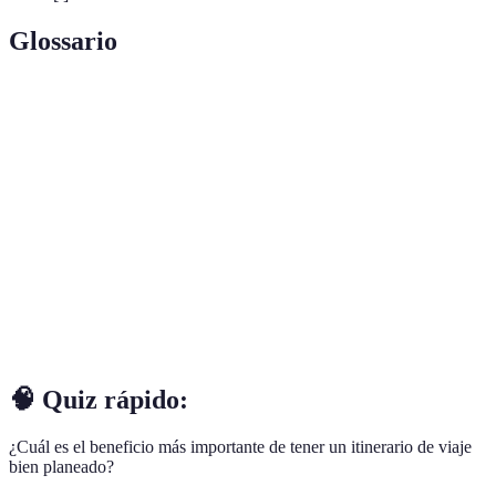
Glossario
Terme
Définition
Plan detallado de actividades y lugares a visitar
Itinerario
durante un viaje.
Tiempo de
Duración requerida para mover de un lugar a
traslado
otro.
Capacidad de adaptarse a imprevistos o cambios
Flexibilidad
en el plan inicial.
🧠 Quiz rápido:
¿Cuál es el beneficio más importante de tener un itinerario de viaje
bien planeado?