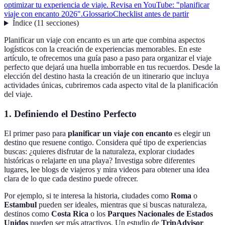
optimizar tu experiencia de viaje. Revisa en YouTube: "planificar
viaje con encanto 2026".
Glossario
Checklist antes de partir
Índice
(
11
secciones
)
Planificar un viaje con encanto es un arte que combina aspectos
logísticos con la creación de experiencias memorables. En este
artículo, te ofrecemos una guía paso a paso para organizar el viaje
perfecto que dejará una huella imborrable en tus recuerdos. Desde la
elección del destino hasta la creación de un itinerario que incluya
actividades únicas, cubriremos cada aspecto vital de la planificación
del viaje.
1. Definiendo el Destino Perfecto
El primer paso para
planificar un viaje con encanto
es elegir un
destino que resuene contigo. Considera qué tipo de experiencias
buscas: ¿quieres disfrutar de la naturaleza, explorar ciudades
históricas o relajarte en una playa? Investiga sobre diferentes
lugares, lee blogs de viajeros y mira videos para obtener una idea
clara de lo que cada destino puede ofrecer.
Por ejemplo, si te interesa la historia, ciudades como
Roma
o
Estambul
pueden ser ideales, mientras que si buscas naturaleza,
destinos como
Costa Rica
o los
Parques Nacionales de Estados
Unidos
pueden ser más atractivos. Un estudio de
TripAdvisor