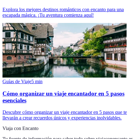
Explora los mejores destinos románticos con encanto para una
escapada mágica. ¡Tu aventura comienza aquí!
Guías de Viaje
5
min
Cómo organizar un viaje encantador en 5 pasos
esenciales
Descubre cómo organizar un viaje encantador en 5 pasos que te
llevarán a crear recuerdos únicos y experiencias inolvidables.
Viaja con Encanto
Tu fuente de información para saber todo sobre
viajaconencanto.es
.