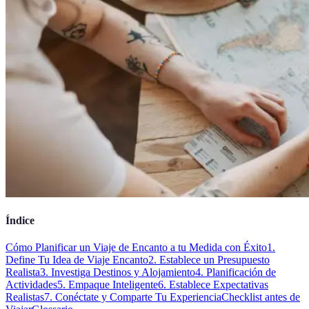
Índice
Cómo Planificar un Viaje de Encanto a tu Medida con Éxito
1.
Define Tu Idea de Viaje Encanto
2. Establece un Presupuesto
Realista
3. Investiga Destinos y Alojamiento
4. Planificación de
Actividades
5. Empaque Inteligente
6. Establece Expectativas
Realistas
7. Conéctate y Comparte Tu Experiencia
Checklist antes de