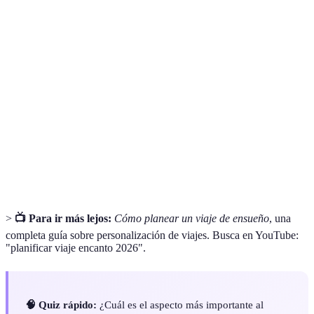
Terme
Définition
Viaje
Experiencia de viaje que busca crear memorias
Encanto
mágicas y personales.
Plan financiero que determina el gasto total de un
Presupuesto
viaje.
Plan detallado de actividades y lugares a visitar
Itinerario
durante un viaje.
>
📺 Para ir más lejos:
Cómo planear un viaje de ensueño
, una
completa guía sobre personalización de viajes. Busca en YouTube:
"planificar viaje encanto 2026".
🧠 Quiz rápido:
¿Cuál es el aspecto más importante al