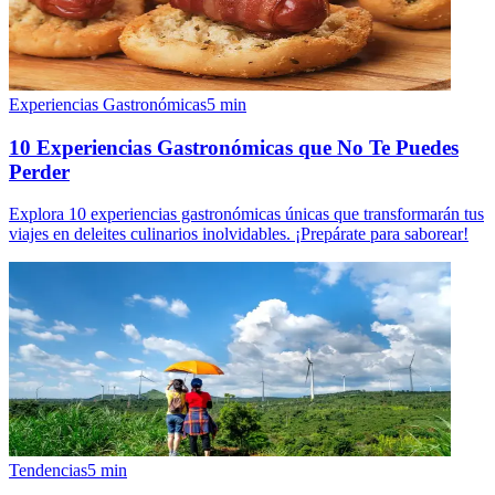
Experiencias Gastronómicas
5
min
10 Experiencias Gastronómicas que No Te Puedes
Perder
Explora 10 experiencias gastronómicas únicas que transformarán tus
viajes en deleites culinarios inolvidables. ¡Prepárate para saborear!
Tendencias
5
min