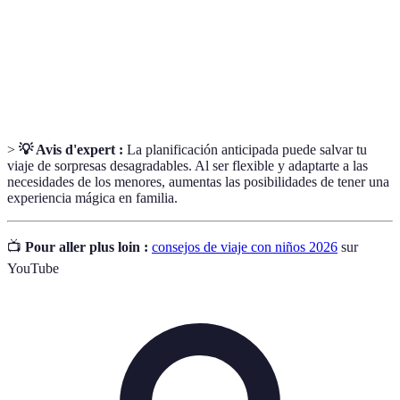
Plan detallado de actividades y tiempos para un
Itinerario
viaje.
Presupuesto
Cantidad de dinero asignada para gastos de viaje.
>
💡 Avis d'expert :
La planificación anticipada puede salvar tu
viaje de sorpresas desagradables. Al ser flexible y adaptarte a las
necesidades de los menores, aumentas las posibilidades de tener una
experiencia mágica en familia.
📺
Pour aller plus loin :
consejos de viaje con niños 2026
sur
YouTube