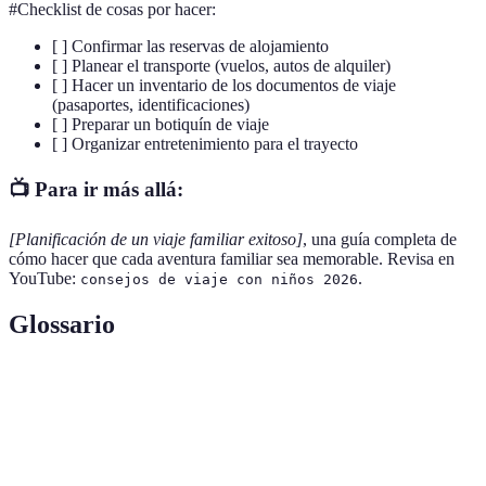
#Checklist de cosas por hacer:
[ ] Confirmar las reservas de alojamiento
[ ] Planear el transporte (vuelos, autos de alquiler)
[ ] Hacer un inventario de los documentos de viaje
(pasaportes, identificaciones)
[ ] Preparar un botiquín de viaje
[ ] Organizar entretenimiento para el trayecto
📺 Para ir más allá:
[Planificación de un viaje familiar exitoso]
, una guía completa de
cómo hacer que cada aventura familiar sea memorable. Revisa en
YouTube:
.
consejos de viaje con niños 2026
Glossario
Terme
Définition
Viaje de
Viaje diseñado para ser fascinante y atractivo para
Encanto
niños y adultos.