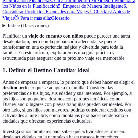
Planificación Financiera
3. Crear un Itinerario Flexible
4. Involucrar a
los Niños en la Planificación
5. Empacar de Manera Inteligente
6.
Considerar Productos Esenciales para Viajes
7. Checklist Antes de
Viajar
📺 Para ir más allá:
Glossario
Índice
(
10
secciones
)
Planificar un
viaje de encanto con niños
puede parecer una tarea
desalentadora, pero con la preparación adecuada, se puede
transformar en una experiencia mágica y divertida para toda la
familia. En este artículo, exploraremos una guía práctica y
estructurada para asegurar que tu próximo viaje sea memorable.
1. Definir el Destino Familiar Ideal
Antes de empezar a empacar, lo primero que debes hacer es elegir el
destino
perfecto que se adapte a tu familia. Considera las
preferencias de tus hijos, sus edades y sus intereses. Por ejemplo, si
tus hijos son pequeños, destinos con parques temáticos como
Disneyland o lugares con playas tranquilas pueden ser ideales. Por
otro lado, si tus hijos son mayores, podrías considerar destinos con
actividades al aire libre, como montañas para hacer senderismo o
ciudades que ofrezcan experiencias culturales.
Investiga sitios familiares para saber qué actividades se ofrecen:
desde actividades en la naturaleza hasta museos interactivos.