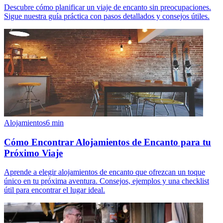
Descubre cómo planificar un viaje de encanto sin preocupaciones.
Sigue nuestra guía práctica con pasos detallados y consejos útiles.
Alojamientos
6
min
Cómo Encontrar Alojamientos de Encanto para tu
Próximo Viaje
Aprende a elegir alojamientos de encanto que ofrezcan un toque
único en tu próxima aventura. Consejos, ejemplos y una checklist
útil para encontrar el lugar ideal.