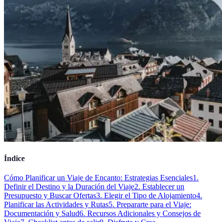
Índice
Cómo Planificar un Viaje de Encanto: Estrategias Esenciales
1.
Definir el Destino y la Duración del Viaje
2. Establecer un
Presupuesto y Buscar Ofertas
3. Elegir el Tipo de Alojamiento
4.
Planificar las Actividades y Rutas
5. Prepararte para el Viaje:
Documentación y Salud
6. Recursos Adicionales y Consejos de