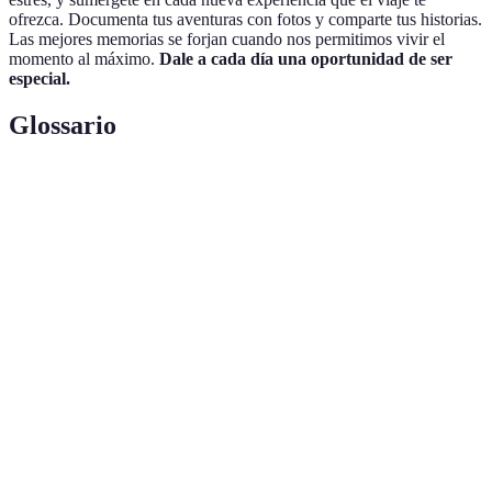
ofrezca. Documenta tus aventuras con fotos y comparte tus historias.
Las mejores memorias se forjan cuando nos permitimos vivir el
momento al máximo.
Dale a cada día una oportunidad de ser
especial.
Glossario
Terme
Définition
Ruta planificada para un viaje, que incluye
Itinerario
destinos y actividades.
Lugar donde se pernocta durante un viaje,
Alojamiento
como hoteles o casas de alquiler.
Conjunto de documentos requeridos para viajar,
Documentación
incluyendo pasaporte y visados.