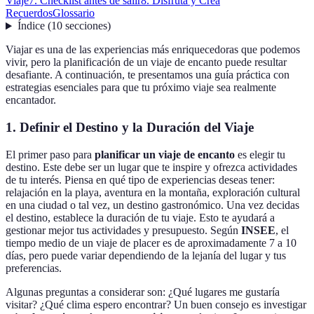
Viaje
7. Checklist antes de salir
8. Disfruta y Crea
Recuerdos
Glossario
Índice
(
10
secciones
)
Viajar es una de las experiencias más enriquecedoras que podemos
vivir, pero la planificación de un viaje de encanto puede resultar
desafiante. A continuación, te presentamos una guía práctica con
estrategias esenciales para que tu próximo viaje sea realmente
encantador.
1. Definir el Destino y la Duración del Viaje
El primer paso para
planificar un viaje de encanto
es elegir tu
destino. Este debe ser un lugar que te inspire y ofrezca actividades
de tu interés. Piensa en qué tipo de experiencias deseas tener:
relajación en la playa, aventura en la montaña, exploración cultural
en una ciudad o tal vez, un destino gastronómico. Una vez decidas
el destino, establece la duración de tu viaje. Esto te ayudará a
gestionar mejor tus actividades y presupuesto. Según
INSEE
, el
tiempo medio de un viaje de placer es de aproximadamente 7 a 10
días, pero puede variar dependiendo de la lejanía del lugar y tus
preferencias.
Algunas preguntas a considerar son: ¿Qué lugares me gustaría
visitar? ¿Qué clima espero encontrar? Un buen consejo es investigar