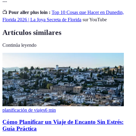
---
📺
Pour aller plus loin :
Top 10 Cosas que Hacer en Dunedin,
Florida 2026 | La Joya Secreta de Florida
sur YouTube
Artículos similares
Continúa leyendo
planificación de viajes
6
min
Cómo Planificar un Viaje de Encanto Sin Estrés:
Guía Práctica