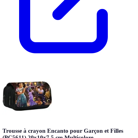
Trousse à crayon Encanto pour Garçon et Filles
(PC5611) 20x10x7.5 cm Multicolore