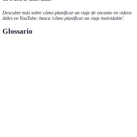
Descubre más sobre cómo planificar un viaje de encanto en videos
útiles en YouTube: busca 'cómo planificar un viaje inolvidable'.
Glossario
Terme
Définition
Viaje de
Viaje caracterizado por experiencias mágicas y
encanto
memorables.
Plan detallado de actividades y tiempos durante un
Itinerario
viaje.
Forma de turismo que busca un balance entre la
Turismo
conservación del medio ambiente y el disfrute del
sostenible
viajero.