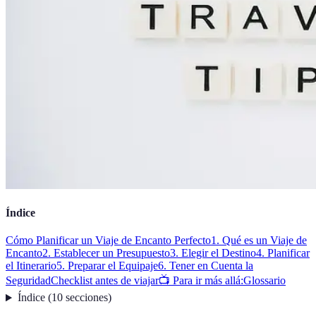
Índice
Cómo Planificar un Viaje de Encanto Perfecto
1. Qué es un Viaje de
Encanto
2. Establecer un Presupuesto
3. Elegir el Destino
4. Planificar
el Itinerario
5. Preparar el Equipaje
6. Tener en Cuenta la
Seguridad
Checklist antes de viajar
📺 Para ir más allá:
Glossario
Índice
(
10
secciones
)