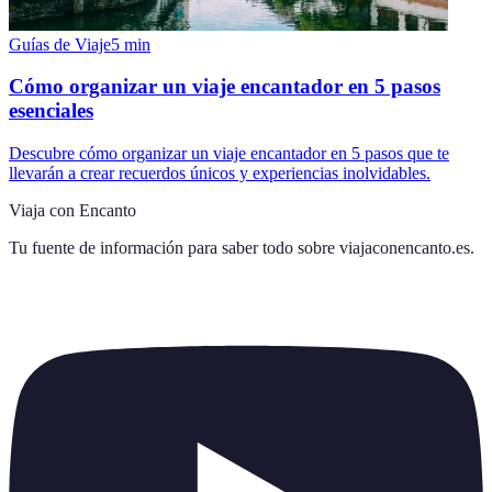
Guías de Viaje
5
min
Cómo organizar un viaje encantador en 5 pasos
esenciales
Descubre cómo organizar un viaje encantador en 5 pasos que te
llevarán a crear recuerdos únicos y experiencias inolvidables.
Viaja con Encanto
Tu fuente de información para saber todo sobre
viajaconencanto.es
.