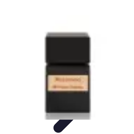
Viaja con Encanto
Planificación de Viajes
Consejos de Viaje
Sostenibilidad en los
Viajes
Viajes Sostenibles
Experiencias de Viaje
Viaja con Encanto