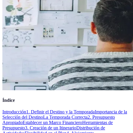
Índice
Introducción
1. Definir el Destino y la Temporada
Importancia de la
Selección del Destino
La Temporada Correcta
2. Presupuesto
Apropiado
Establecer un Marco Financiero
Herramientas de
Presupuesto
3. Creación de un Itinerario
Distribución de