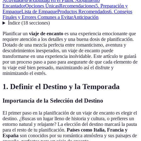
Actividades
Flexibilidad en el Plan
4. Alojamiento
Encantador
Opciones Únicas
Recomendaciones
5. Preparación y
Empaque
Lista de Empaque
Productos Recomendados
6. Consejos
Finales y Errores Comunes a Evitar
Anticipación
Índice
(
18
secciones
)
Planificar un
viaje de encanto
es una experiencia emocionante que
requiere atención a los detalles y una buena dosis de planificación.
Dotado de una mezcla perfecta entre romanticismo, aventura y
descubrimientos inesperados, un viaje de encanto puede
transformarse en una experiencia inolvidable. Este artículo te guiará
por un proceso paso a paso para asegurarte de que cada elemento de
tu viaje esté bien pensado, maximizando así el disfrute y
minimizando el estrés.
1. Definir el Destino y la Temporada
Importancia de la Selección del Destino
El primer paso en la planificación de un viaje de encanto es elegir el
destino. ¿Buscas un lugar lleno de historia y cultura, o prefieres un
entorno natural y relajante? La elección del destino marcará la pauta
para el resto de tu planificación.
Países como Italia, Francia y
España
son conocidos por su romántica atmósfera y sus paisajes de