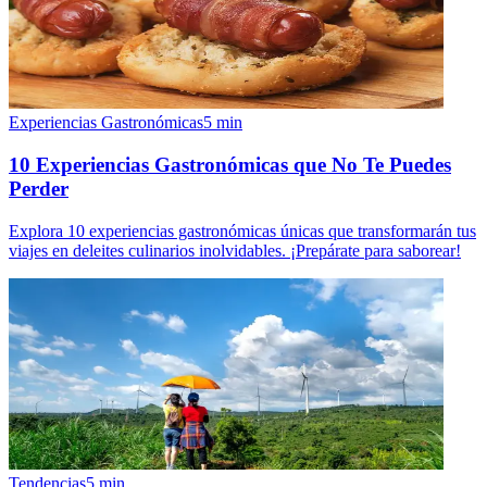
Experiencias Gastronómicas
5
min
10 Experiencias Gastronómicas que No Te Puedes
Perder
Explora 10 experiencias gastronómicas únicas que transformarán tus
viajes en deleites culinarios inolvidables. ¡Prepárate para saborear!
Tendencias
5
min