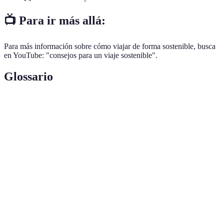
📺 Para ir más allá:
Para más información sobre cómo viajar de forma sostenible, busca
en YouTube: "consejos para un viaje sostenible".
Glossario
Terme
Définition
Turismo
Práctica de viajar que tiene en cuenta el impacto
sostenible
ambiental y social de las actividades turísticas.
Forma de turismo que se centra en la conservación
Ecoturismo
del medio ambiente y la sostenibilidad.
Alojamientos
Hospedajes que aplican prácticas para reducir su
ecoamigables
impactar en el medio ambiente.