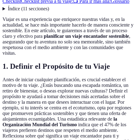
Checklist
Checklist previa a tu viaje:
📺 Para ir más allá:
Glossario
Índice
(
11
secciones
)
Viajar es una experiencia que enriquece nuestras vidas y, en la
actualidad, se hace más importante hacerlo de manera consciente y
sostenible. En este artículo, te guiaremos a través de un proceso
claro y efectivo para
planificar un viaje encantador sostenible
,
asegurando que tu aventura no solo sea memorable, sino también
respetuosa con el medio ambiente y con las comunidades que
visitas.
1. Definir el Propósito de tu Viaje
Antes de iniciar cualquier planificación, es crucial establecer el
motivo de tu viaje. ¿Estás buscando una escapada romántica, un
retiro de bienestar, o deseas explorar nuevas culturas? Definir el
propósito te ayudará a tomar decisiones más acertadas sobre el
destino y la manera en que desees interactuar con el lugar. Por
ejemplo, si tu interés se centra en el ecoturismo, opta por regiones
que promueven prácticas sostenibles y que tienen una oferta de
alojamientos ecoamigables. Una estadística relevante de
la
Organización Mundial del Turismo
indica que el 47% de los
viajeros prefieren destinos que respeten el medio ambiente.
Reflexiona sobre qué significa un viaje encantador para ti y