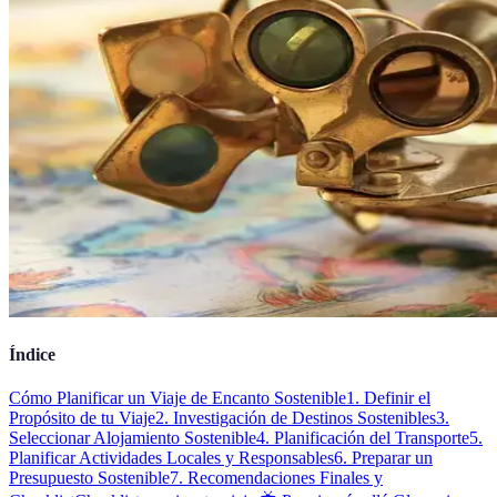
Índice
Cómo Planificar un Viaje de Encanto Sostenible
1. Definir el
Propósito de tu Viaje
2. Investigación de Destinos Sostenibles
3.
Seleccionar Alojamiento Sostenible
4. Planificación del Transporte
5.
Planificar Actividades Locales y Responsables
6. Preparar un
Presupuesto Sostenible
7. Recomendaciones Finales y