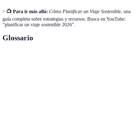
>
📺 Para ir más allá:
Cómo Planificar un Viaje Sostenible
, una
guía completa sobre estrategias y recursos. Busca en YouTube:
“planificar un viaje sostenible 2026”.
Glossario
Terme
Définition
Turismo
Enfoque de viaje que minimiza el daño al medio
sostenible
ambiente y beneficia a las comunidades locales.
Medida del impacto que tiene una actividad, como un
Huella de
viaje, en el medio ambiente, expresada en términos de
carbono
emisiones de dióxido de carbono.
Turismo responsable en áreas naturales, que conserva
Eco-
el medio ambiente y mejora el bienestar de las
turismo
comunidades locales.