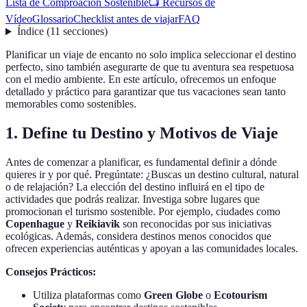
Lista de Comproación Sostenible
📺 Recursos de
Vídeo
Glossario
Checklist antes de viajar
FAQ
Índice
(
11
secciones
)
Planificar un viaje de encanto no solo implica seleccionar el destino
perfecto, sino también asegurarte de que tu aventura sea respetuosa
con el medio ambiente. En este artículo, ofrecemos un enfoque
detallado y práctico para garantizar que tus vacaciones sean tanto
memorables como sostenibles.
1. Define tu Destino y Motivos de Viaje
Antes de comenzar a planificar, es fundamental definir a dónde
quieres ir y por qué. Pregúntate: ¿Buscas un destino cultural, natural
o de relajación? La elección del destino influirá en el tipo de
actividades que podrás realizar. Investiga sobre lugares que
promocionan el turismo sostenible. Por ejemplo, ciudades como
Copenhague
y
Reikiavik
son reconocidas por sus iniciativas
ecológicas. Además, considera destinos menos conocidos que
ofrecen experiencias auténticas y apoyan a las comunidades locales.
Consejos Prácticos:
Utiliza plataformas como
Green Globe
o
Ecotourism