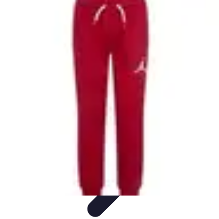
Viaja con Encanto
Planificación de Viajes
Consejos de Viaje
Sostenibilidad en los
Viajes
Viajes Sostenibles
Experiencias de Viaje
Viaja con Encanto