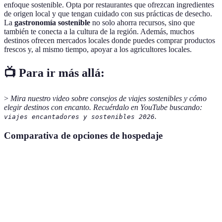
enfoque sostenible. Opta por restaurantes que ofrezcan ingredientes
de origen local y que tengan cuidado con sus prácticas de desecho.
La
gastronomía sostenible
no solo ahorra recursos, sino que
también te conecta a la cultura de la región. Además, muchos
destinos ofrecen mercados locales donde puedes comprar productos
frescos y, al mismo tiempo, apoyar a los agricultores locales.
📺 Para ir más allá:
>
Mira nuestro video sobre consejos de viajes sostenibles y cómo
elegir destinos con encanto. Recuérdalo en YouTube buscando:
.
viajes encantadores y sostenibles 2026
Comparativa de opciones de hospedaje
Opción de Alojamiento
Sostenibilidad
Precio Promedio
Hotel Ecológico A
Alta
90 EUR
Posada Local B
Media
60 EUR