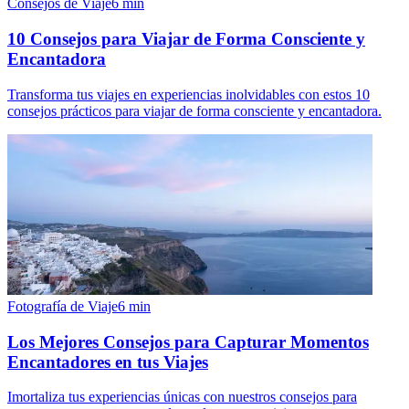
Consejos de Viaje
6
min
10 Consejos para Viajar de Forma Consciente y
Encantadora
Transforma tus viajes en experiencias inolvidables con estos 10
consejos prácticos para viajar de forma consciente y encantadora.
Fotografía de Viaje
6
min
Los Mejores Consejos para Capturar Momentos
Encantadores en tus Viajes
Imortaliza tus experiencias únicas con nuestros consejos para