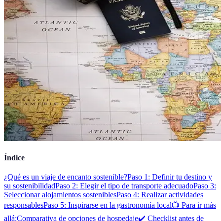
Índice
¿Qué es un viaje de encanto sostenible?
Paso 1: Definir tu destino y
su sostenibilidad
Paso 2: Elegir el tipo de transporte adecuado
Paso 3:
Seleccionar alojamientos sostenibles
Paso 4: Realizar actividades
responsables
Paso 5: Inspirarse en la gastronomía local
📺 Para ir más
allá:
Comparativa de opciones de hospedaje
✔️ Checklist antes de