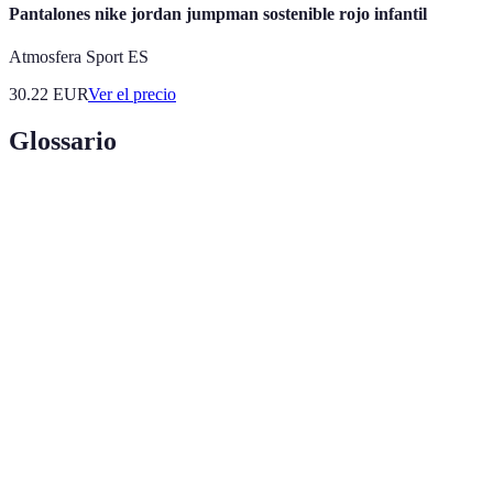
Pantalones nike jordan jumpman sostenible rojo infantil
Atmosfera Sport ES
30.22
EUR
Ver el precio
Glossario
Terme
Définition
Turismo
Prácticas de turismo que minimizan el impacto
Sostenible
ambiental y benefician a la comunidad local.
Forma de turismo centrada en la conservación y la
Ecoturismo
educación ambiental.
Cultivo
Agricultura de productos que se cultivan en la
Local
región, favoreciendo la economía local.