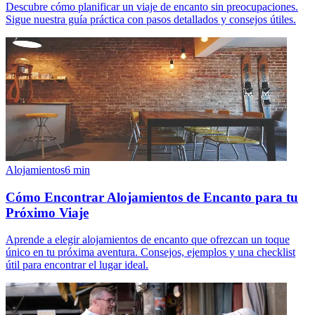
Descubre cómo planificar un viaje de encanto sin preocupaciones.
Sigue nuestra guía práctica con pasos detallados y consejos útiles.
Alojamientos
6
min
Cómo Encontrar Alojamientos de Encanto para tu
Próximo Viaje
Aprende a elegir alojamientos de encanto que ofrezcan un toque
único en tu próxima aventura. Consejos, ejemplos y una checklist
útil para encontrar el lugar ideal.