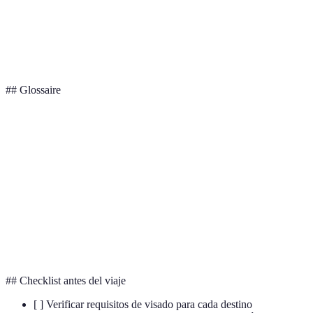
flexibili
Tren es
Transporte
Tren
Avión
Autobús
eficiente
## Glossaire
Terme
Définition
Itinerario
Plan detallado de viaje con fechas y actividades.
Schengen
Espacio europeo con libre circulación entre países.
Temporada
Período del año con menor tráfico turístico y
baja
mejores precios.
## Checklist antes del viaje
[ ] Verificar requisitos de visado para cada destino