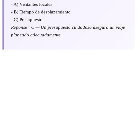
- A) Visitantes locales
- B) Tiempo de desplazamiento
- C) Presupuesto
Réponse : C — Un presupuesto cuidadoso asegura un viaje
planeado adecuadamente.
Critère
Opción A
Opción B
Opción C
Veredic
Modera
Presupuesto
Económico
Moderado
Lujo
es
balance
Duración
2 seman
1 semana
2 semanas
1 mes
del viaje
es ideal
Airbnb
Tipo de
Hotel
Hostal
Airbnb
para
alojamiento