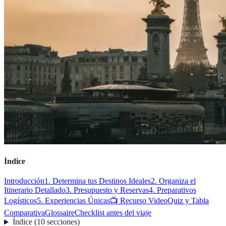
Índice
Introducción
1. Determina tus Destinos Ideales
2. Organiza el
Itinerario Detallado
3. Presupuesto y Reservas
4. Preparativos
Logísticos
5. Experiencias Únicas
📺 Recurso Video
Quiz y Tabla
Comparativa
Glossaire
Checklist antes del viaje
Índice
(
10
secciones
)