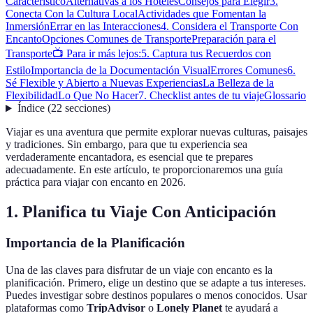
Característico
Alternativas a los Hoteles
Consejos para Elegir
3.
Conecta Con la Cultura Local
Actividades que Fomentan la
Inmersión
Errar en las Interacciones
4. Considera el Transporte Con
Encanto
Opciones Comunes de Transporte
Preparación para el
Transporte
📺 Para ir más lejos:
5. Captura tus Recuerdos con
Estilo
Importancia de la Documentación Visual
Errores Comunes
6.
Sé Flexible y Abierto a Nuevas Experiencias
La Belleza de la
Flexibilidad
Lo Que No Hacer
7. Checklist antes de tu viaje
Glossario
Índice
(
22
secciones
)
Viajar es una aventura que permite explorar nuevas culturas, paisajes
y tradiciones. Sin embargo, para que tu experiencia sea
verdaderamente encantadora, es esencial que te prepares
adecuadamente. En este artículo, te proporcionaremos una guía
práctica para viajar con encanto en 2026.
1. Planifica tu Viaje Con Anticipación
Importancia de la Planificación
Una de las claves para disfrutar de un viaje con encanto es la
planificación. Primero, elige un destino que se adapte a tus intereses.
Puedes investigar sobre destinos populares o menos conocidos. Usar
plataformas como
TripAdvisor
o
Lonely Planet
te ayudará a