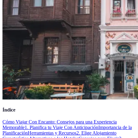
Índice
Cómo Viajar Con Encanto: Consejos para una Experiencia
Memorable
1. Planifica tu Viaje Con Anticipación
Importancia de la
Planificación
Herramientas y Recursos
2. Elige Alojamiento