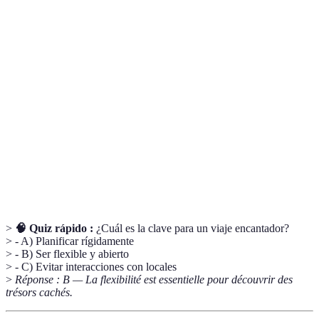
Terme
Définition
Viajar de manera auténtica y enriquecedora,
Viajar con
conectando con la cultura local y viviendo
encanto
experiencias memorables.
Bed and
Alojamiento que ofrece desayuno incluido,
Breakfast
generalmente en una casa con carácter local.
Interacción
Encuentros y experiencias que enriquecen el
cultural
entendimiento de una cultura diferente.
>
🧠 Quiz rápido :
¿Cuál es la clave para un viaje encantador?
> - A) Planificar rígidamente
> - B) Ser flexible y abierto
> - C) Evitar interacciones con locales
>
Réponse : B — La flexibilité est essentielle pour découvrir des
trésors cachés.