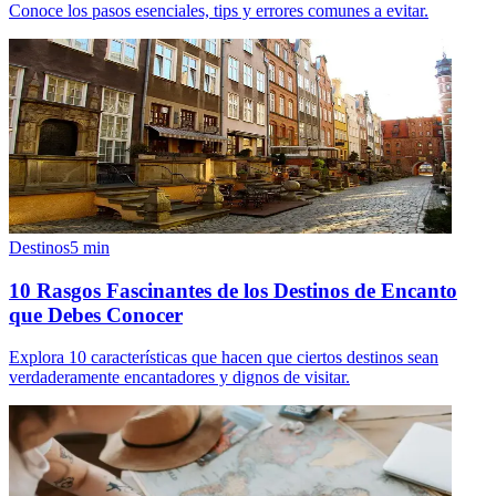
Conoce los pasos esenciales, tips y errores comunes a evitar.
Destinos
5
min
10 Rasgos Fascinantes de los Destinos de Encanto
que Debes Conocer
Explora 10 características que hacen que ciertos destinos sean
verdaderamente encantadores y dignos de visitar.