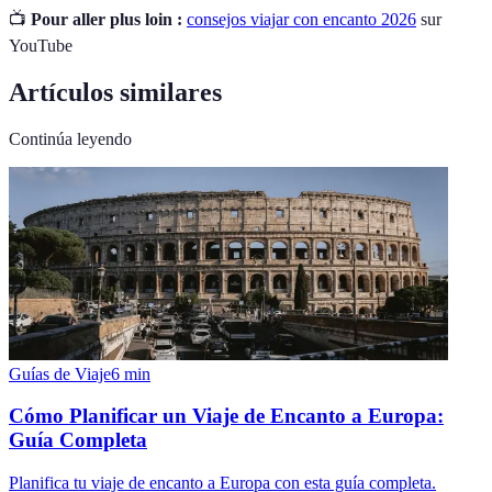
📺
Pour aller plus loin :
consejos viajar con encanto 2026
sur
YouTube
Artículos similares
Continúa leyendo
Guías de Viaje
6
min
Cómo Planificar un Viaje de Encanto a Europa:
Guía Completa
Planifica tu viaje de encanto a Europa con esta guía completa.