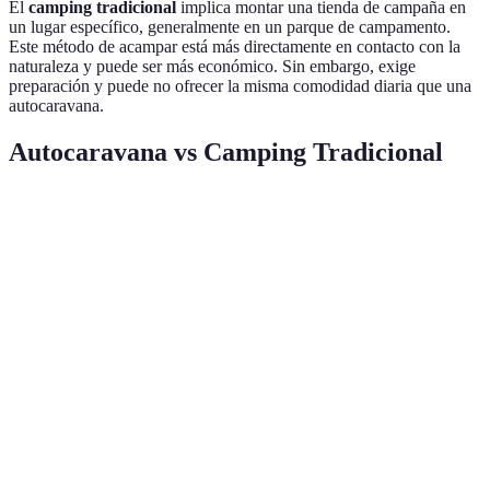
El
camping tradicional
implica montar una tienda de campaña en
un lugar específico, generalmente en un parque de campamento.
Este método de acampar está más directamente en contacto con la
naturaleza y puede ser más económico. Sin embargo, exige
preparación y puede no ofrecer la misma comodidad diaria que una
autocaravana.
Autocaravana vs Camping Tradicional
Característica
Autocaravana
Camping Tradicional
Vere
Comodidad
Alta
Moderada
Auto
Flexibilidad
Alta
Moderada
Auto
Costo inicial
Alto
Bajo
Cam
Experiencia
Moderada
Alta
Cam
natural