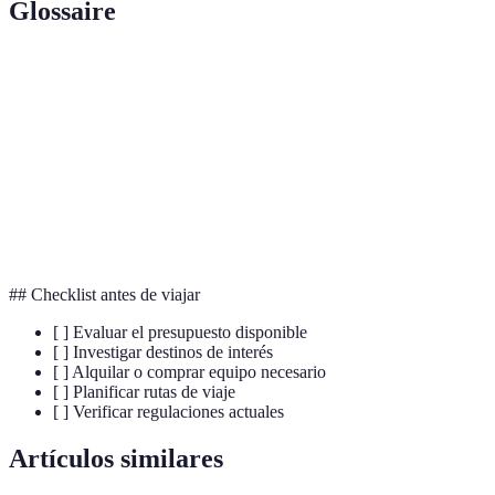
Glossaire
Terme
Définition
Autocaravana
Vehículo equipado para vivir y viajar
Camping
Actividad de dormir al aire libre
Alquiler
Práctica de tomar temporalmente un bien
## Checklist antes de viajar
[ ] Evaluar el presupuesto disponible
[ ] Investigar destinos de interés
[ ] Alquilar o comprar equipo necesario
[ ] Planificar rutas de viaje
[ ] Verificar regulaciones actuales
Artículos similares