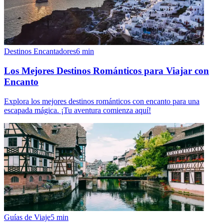
Destinos Encantadores
6
min
Los Mejores Destinos Románticos para Viajar con
Encanto
Explora los mejores destinos románticos con encanto para una
escapada mágica. ¡Tu aventura comienza aquí!
Guías de Viaje
5
min