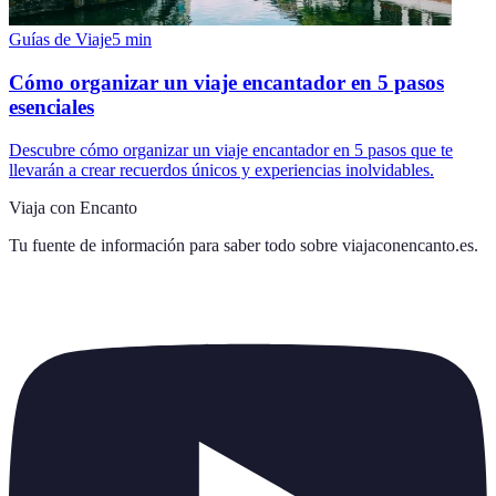
Guías de Viaje
5
min
Cómo organizar un viaje encantador en 5 pasos
esenciales
Descubre cómo organizar un viaje encantador en 5 pasos que te
llevarán a crear recuerdos únicos y experiencias inolvidables.
Viaja con Encanto
Tu fuente de información para saber todo sobre
viajaconencanto.es
.