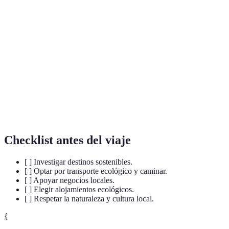
Capacidad de satisfacer las necesidades del
Sostenibilidad
presente sin comprometer la capacidad de las
futuras generaciones.
Forma de turismo que se basa en la conservación
Ecoturismo
del medio ambiente y la cultura de los destinos
visitados.
Turismo
Enfoque que imparte respeto hacia los destinos,
responsable
sus habitantes y el medio ambiente.
Checklist antes del viaje
[ ] Investigar destinos sostenibles.
[ ] Optar por transporte ecológico y caminar.
[ ] Apoyar negocios locales.
[ ] Elegir alojamientos ecológicos.
[ ] Respetar la naturaleza y cultura local.
{