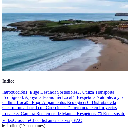
Índice
Introducción
1. Elige Destinos Sostenibles
2. Utiliza Transporte
Ecológico
3. Apoya la Economía Local
4. Respeta la Naturaleza y la
Cultura Local
5. Elige Alojamientos Ecológicos
6. Disfruta de la
Gastronomía Local con Consciencia
7. Involúcrate en Proyectos
Locales
8. Captura Recuerdos de Manera Respetuosa
📺 Recursos de
Video
Glossaire
Checklist antes del viaje
FAQ
Índice
(
13
secciones
)