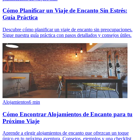
Cómo Planificar un Viaje de Encanto Sin Estrés:
Guía Práctica
Descubre cómo planificar un viaje de encanto sin preocupaciones.
Sigue nuestra guía práctica con pasos detallados y consejos útiles.
Alojamientos
6
min
Cómo Encontrar Alojamientos de Encanto para tu
Próximo Viaje
Aprende a elegir alojamientos de encanto que ofrezcan un toque
único en tu próxima aventura. Consejos, ejemplos y una checklist