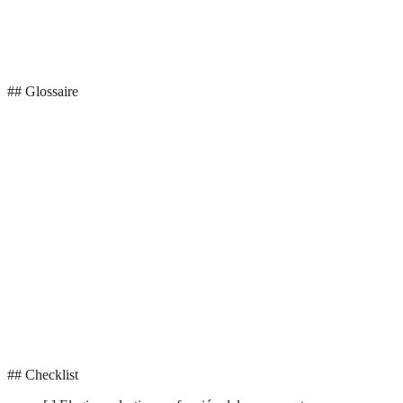
Taxi
Alto
Muy buena
Muy Alta
## Glossaire
Terme
Définition
Reserva
Proceso de asegurar servicios antes del viaje a
Anticipada
menor costo.
Destinos
Lugares menos conocidos que ofrecen experiencias
Emergentes
únicas a precios bajos.
Alojamiento económico que generalmente
Hostales
comparte espacios comunes.
## Checklist