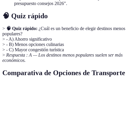
presupuesto consejos 2026".
🧠 Quiz rápido
>
🧠 Quiz rápido:
¿Cuál es un beneficio de elegir destinos menos
populares?
> - A) Ahorro significativo
> - B) Menos opciones culinarias
> - C) Mayor congestión turística
>
Respuesta : A — Los destinos menos populares suelen ser más
económicos.
Comparativa de Opciones de Transporte
Transporte
Costo
Flexibilidad
Comodidad
Autobús
Bajo
Limitada
Moderada
Tren
Medio
Buena
Alta
Renta de Bicicleta
Muy bajo
Excelente
Moderada