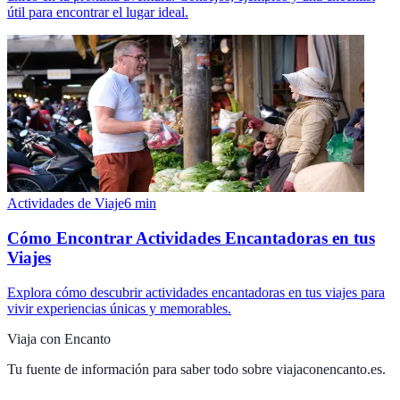
útil para encontrar el lugar ideal.
Actividades de Viaje
6
min
Cómo Encontrar Actividades Encantadoras en tus
Viajes
Explora cómo descubrir actividades encantadoras en tus viajes para
vivir experiencias únicas y memorables.
Viaja con Encanto
Tu fuente de información para saber todo sobre
viajaconencanto.es
.