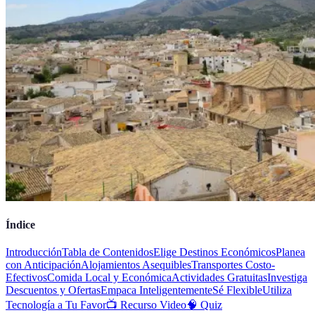
Índice
Introducción
Tabla de Contenidos
Elige Destinos Económicos
Planea
con Anticipación
Alojamientos Asequibles
Transportes Costo-
Efectivos
Comida Local y Económica
Actividades Gratuitas
Investiga
Descuentos y Ofertas
Empaca Inteligentemente
Sé Flexible
Utiliza
Tecnología a Tu Favor
📺 Recurso Video
🧠 Quiz