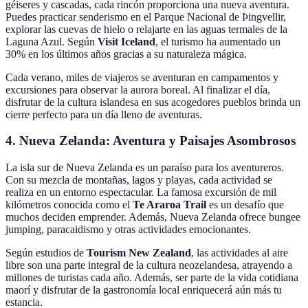
géiseres y cascadas, cada rincón proporciona una nueva aventura.
Puedes practicar senderismo en el Parque Nacional de Þingvellir,
explorar las cuevas de hielo o relajarte en las aguas termales de la
Laguna Azul. Según
Visit Iceland
, el turismo ha aumentado un
30% en los últimos años gracias a su naturaleza mágica.
Cada verano, miles de viajeros se aventuran en campamentos y
excursiones para observar la aurora boreal. Al finalizar el día,
disfrutar de la cultura islandesa en sus acogedores pueblos brinda un
cierre perfecto para un día lleno de aventuras.
4. Nueva Zelanda: Aventura y Paisajes Asombrosos
La isla sur de Nueva Zelanda es un paraíso para los aventureros.
Con su mezcla de montañas, lagos y playas, cada actividad se
realiza en un entorno espectacular. La famosa excursión de mil
kilómetros conocida como el
Te Araroa Trail
es un desafío que
muchos deciden emprender. Además, Nueva Zelanda ofrece bungee
jumping, paracaidismo y otras actividades emocionantes.
Según estudios de
Tourism New Zealand
, las actividades al aire
libre son una parte integral de la cultura neozelandesa, atrayendo a
millones de turistas cada año. Además, ser parte de la vida cotidiana
maorí y disfrutar de la gastronomía local enriquecerá aún más tu
estancia.