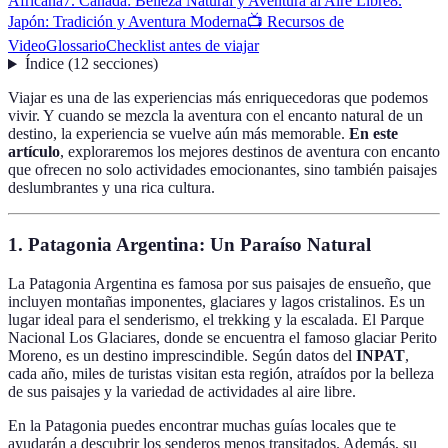
Africana
7. Canadá: Belleza Natural y Aventura al Aire Libre
8.
Japón: Tradición y Aventura Moderna
📺 Recursos de
Video
Glossario
Checklist antes de viajar
Índice
(
12
secciones
)
Viajar es una de las experiencias más enriquecedoras que podemos
vivir. Y cuando se mezcla la aventura con el encanto natural de un
destino, la experiencia se vuelve aún más memorable.
En este
artículo
, exploraremos los mejores destinos de aventura con encanto
que ofrecen no solo actividades emocionantes, sino también paisajes
deslumbrantes y una rica cultura.
1. Patagonia Argentina: Un Paraíso Natural
La Patagonia Argentina es famosa por sus paisajes de ensueño, que
incluyen montañas imponentes, glaciares y lagos cristalinos. Es un
lugar ideal para el senderismo, el trekking y la escalada. El Parque
Nacional Los Glaciares, donde se encuentra el famoso glaciar Perito
Moreno, es un destino imprescindible. Según datos del
INPAT
,
cada año, miles de turistas visitan esta región, atraídos por la belleza
de sus paisajes y la variedad de actividades al aire libre.
En la Patagonia puedes encontrar muchas guías locales que te
ayudarán a descubrir los senderos menos transitados. Además, su