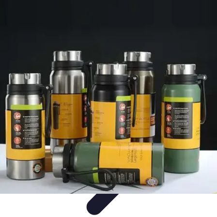
Viaja con Encanto
Planificación de Viajes
Consejos de Viaje
Sostenibilidad en los
Viajes
Viajes Sostenibles
Experiencias de Viaje
Viaja con Encanto