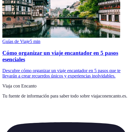
Guías de Viaje
5
min
Cómo organizar un viaje encantador en 5 pasos
esenciales
Descubre cómo organizar un viaje encantador en 5 pasos que te
llevarán a crear recuerdos únicos y experiencias inolvidables.
Viaja con Encanto
Tu fuente de información para saber todo sobre
viajaconencanto.es
.