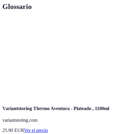
Glossario
Terme
Définition
Viajes que promueven la conservación ambiental y
Ecoturismo
el bienestar de las comunidades locales.
Aventura
Actividades recreativas realizadas en la naturaleza,
al aire
como el senderismo, el ciclismo y el kayak.
libre
Cultura
Tradiciones, costumbres y estilos de vida de la
local
comunidad en una región específica.
Variantstoring Thermo Aventura - Plateado , 1100ml
variantstoring.com
25.90
EUR
Ver el precio