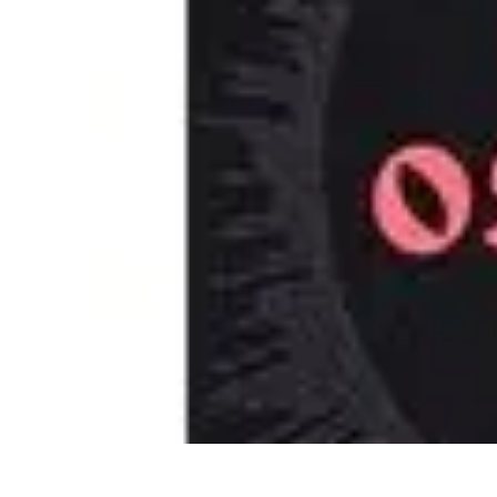
Viaja con Encanto
Planificación de Viajes
Consejos de Viaje
Sostenibilidad en los Viajes
V
Viaja con Encanto