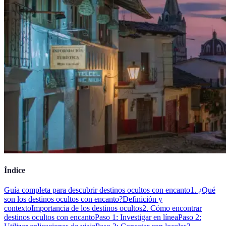
Índice
Guía completa para descubrir destinos ocultos con encanto
1. ¿Qué
son los destinos ocultos con encanto?
Definición y
contexto
Importancia de los destinos ocultos
2. Cómo encontrar
destinos ocultos con encanto
Paso 1: Investigar en línea
Paso 2: