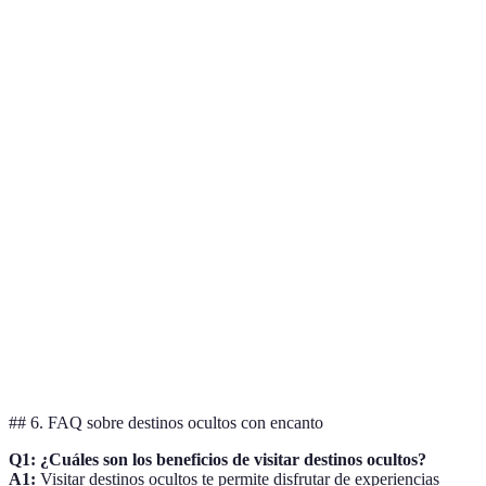
Criterio
Destinos Populares
Destinos Ocultos
Verd
Meno
Multitudinario
Sí
No
agob
Mejo
Experiencia
Moderada
Alta
cone
auténtica
local
Más
Costos
Alto
Bajo
econ
Aven
Acceso
Fácil
Limitado
garan
## 6. FAQ sobre destinos ocultos con encanto
Q1: ¿Cuáles son los beneficios de visitar destinos ocultos?
A1:
Visitar destinos ocultos te permite disfrutar de experiencias