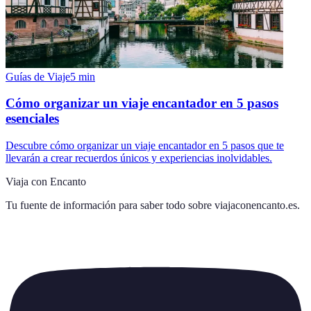
Guías de Viaje
5
min
Cómo organizar un viaje encantador en 5 pasos
esenciales
Descubre cómo organizar un viaje encantador en 5 pasos que te
llevarán a crear recuerdos únicos y experiencias inolvidables.
Viaja con Encanto
Tu fuente de información para saber todo sobre
viajaconencanto.es
.