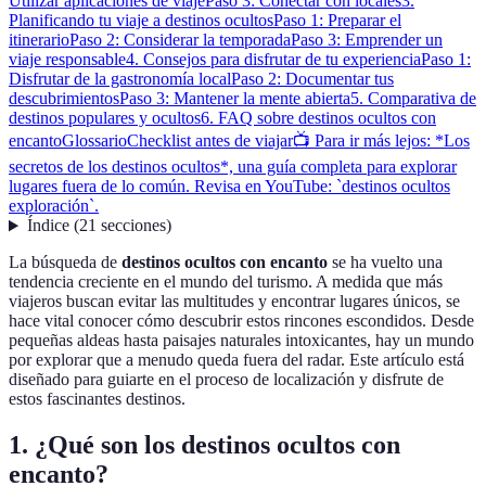
Utilizar aplicaciones de viaje
Paso 3: Conectar con locales
3.
Planificando tu viaje a destinos ocultos
Paso 1: Preparar el
itinerario
Paso 2: Considerar la temporada
Paso 3: Emprender un
viaje responsable
4. Consejos para disfrutar de tu experiencia
Paso 1:
Disfrutar de la gastronomía local
Paso 2: Documentar tus
descubrimientos
Paso 3: Mantener la mente abierta
5. Comparativa de
destinos populares y ocultos
6. FAQ sobre destinos ocultos con
encanto
Glossario
Checklist antes de viajar
📺 Para ir más lejos: *Los
secretos de los destinos ocultos*, una guía completa para explorar
lugares fuera de lo común. Revisa en YouTube: `destinos ocultos
exploración`.
Índice
(
21
secciones
)
La búsqueda de
destinos ocultos con encanto
se ha vuelto una
tendencia creciente en el mundo del turismo. A medida que más
viajeros buscan evitar las multitudes y encontrar lugares únicos, se
hace vital conocer cómo descubrir estos rincones escondidos. Desde
pequeñas aldeas hasta paisajes naturales intoxicantes, hay un mundo
por explorar que a menudo queda fuera del radar. Este artículo está
diseñado para guiarte en el proceso de localización y disfrute de
estos fascinantes destinos.
1. ¿Qué son los destinos ocultos con
encanto?