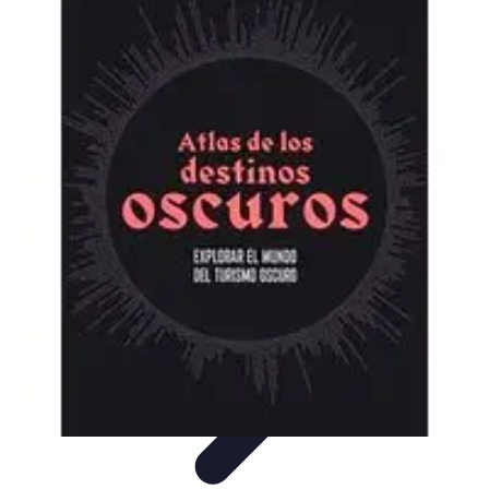
Viaja con Encanto
Planificación de Viajes
Consejos de Viaje
Sostenibilidad en los
Viajes
Viajes Sostenibles
Experiencias de Viaje
Viaja con Encanto