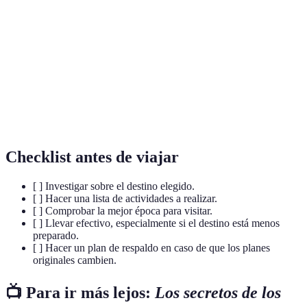
Turismo
Forma de viajar que se aleja de los destinos
Alternativo
masivos y busca experiencias únicas y auténticas.
Prácticas que minimizan el impacto ambiental y
Sostenibilidad
social en el turismo.
Gastronomía
Platos y bebidas típicas de una región, que
local
representan su cultura.
Checklist antes de viajar
[ ] Investigar sobre el destino elegido.
[ ] Hacer una lista de actividades a realizar.
[ ] Comprobar la mejor época para visitar.
[ ] Llevar efectivo, especialmente si el destino está menos
preparado.
[ ] Hacer un plan de respaldo en caso de que los planes
originales cambien.
📺 Para ir más lejos:
Los secretos de los