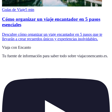
Guías de Viaje
5
min
Cómo organizar un viaje encantador en 5 pasos
esenciales
Descubre cómo organizar un viaje encantador en 5 pasos que te
llevarán a crear recuerdos únicos y experiencias inolvidables.
Viaja con Encanto
Tu fuente de información para saber todo sobre
viajaconencanto.es
.