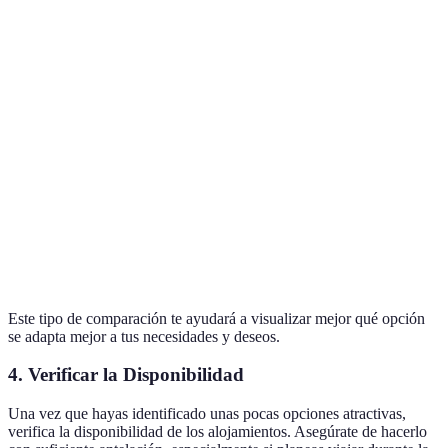
Cercanía a
15 min en
10 min a pie
5 min a pie
atracciones
coche
Opiniones
4.5/5
4.0/5
4.8/5
Desayuno
Servicios
Piscina
Sin servicios
incluido
Este tipo de comparación te ayudará a visualizar mejor qué opción
se adapta mejor a tus necesidades y deseos.
4. Verificar la Disponibilidad
Una vez que hayas identificado unas pocas opciones atractivas,
verifica la disponibilidad de los alojamientos. Asegúrate de hacerlo