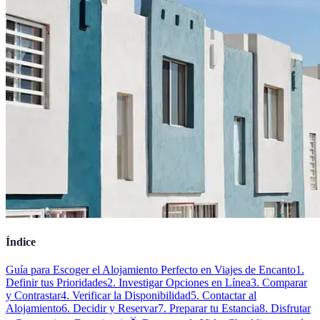
Índice
Guía para Escoger el Alojamiento Perfecto en Viajes de Encanto
1.
Definir tus Prioridades
2. Investigar Opciones en Línea
3. Comparar
y Contrastar
4. Verificar la Disponibilidad
5. Contactar al
Alojamiento
6. Decidir y Reservar
7. Preparar tu Estancia
8. Disfrutar