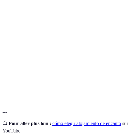
Término
Definición
Tipo de alojamiento que ofrece una experiencia
Alojamiento
única y memorable, a menudo en un entorno
de encanto
turístico atractivo.
Proceso de reservación de un alojamiento a través
Reserva
de su propio sitio web, a menudo con mejores
directa
tarifas.
Comentarios y valoraciones dejadas por personas
Opiniones
que han experimentado un alojamiento,
de viajero
fundamentales para la toma de decisiones.
---
📺
Pour aller plus loin :
cómo elegir alojamiento de encanto
sur
YouTube