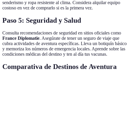
senderismo y ropa resistente al clima. Considera alquilar equipo
costoso en vez de comprarlo si es la primera vez.
Paso 5: Seguridad y Salud
Consulta recomendaciones de seguridad en sitios oficiales como
France Diplomatie
. Asegúrate de tener un seguro de viaje que
cubra actividades de aventura específicas. Lleva un botiquín básico
y memoriza los números de emergencia locales. Aprende sobre las
condiciones médicas del destino y ten al día tus vacunas.
Comparativa de Destinos de Aventura
Destino
Actividad Principal
Temporada Ideal
Presupu
Patagonia
Senderismo
Marzo - Abril
2000€
Himalaya
Escalada
Octubre - Nov
3000€
Costa
Canopy
Diciembre - Feb
1500€
Rica