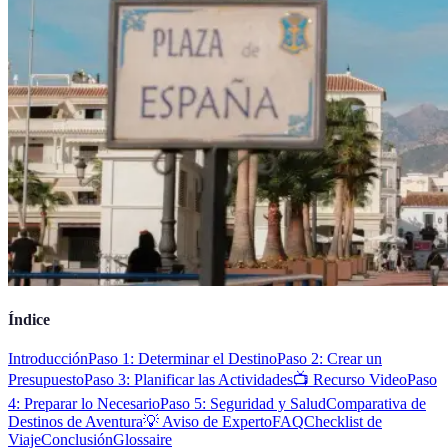
Índice
Introducción
Paso 1: Determinar el Destino
Paso 2: Crear un
Presupuesto
Paso 3: Planificar las Actividades
📺 Recurso Video
Paso
4: Preparar lo Necesario
Paso 5: Seguridad y Salud
Comparativa de
Destinos de Aventura
💡 Aviso de Experto
FAQ
Checklist de
Viaje
Conclusión
Glossaire