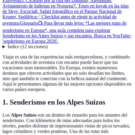
Eslovenia
5. Ciclismo por la ruta del Danubio, Alemania
6.
Avistamiento de ballenas en Noruega
7. Tours en kayak en las islas
de Skye, Escocia
8. Safari fotográfico en el Parque Nacional de
Kruger, Sudáfrica
✅ Checklist antes de elegir tu actividad de
aventura:
Glossario
📺 Para llevar más lejos: *Las mejores rutas de
senderismo en Europa*, una guía completa para explorar
Senderismo en los Alpes Suizos y sus encantos. Busca en YouTube:
'senderismo en Europa 2026'.
Índice
(
12
secciones
)
Viajar es una de las experiencias más enriquecedoras, y combinarlo
con actividades de aventura con encanto puede hacer que tus
vacaciones sean memorables. En Europa, existen numerosos
destinos que ofrecen actividades que no solo desafían tus límites,
sino que también te conectan con la belleza natural del continente.
Aquí te presentamos algunas de las mejores opciones disponibles en
varios países europeos.
1. Senderismo en los Alpes Suizos
Los
Alpes Suizos
son un destino de ensueño para los amantes del
senderismo. Con kilómetros de rutas adecuadas para todos los
niveles, puedes disfrutar de impresionantes vistas de picos nevados,
lagos cristalinos y verdes praderas. Una de las rutas más