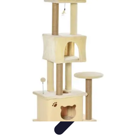
Viaja con Encanto
Planificación de Viajes
Consejos de Viaje
Sostenibilidad en los
Viajes
Viajes Sostenibles
Experiencias de Viaje
Viaja con Encanto