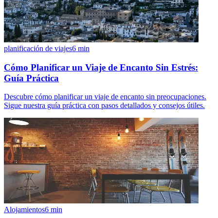
planificación de viajes
6
min
Cómo Planificar un Viaje de Encanto Sin Estrés:
Guía Práctica
Descubre cómo planificar un viaje de encanto sin preocupaciones.
Sigue nuestra guía práctica con pasos detallados y consejos útiles.
Alojamientos
6
min