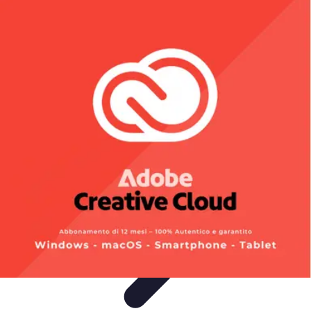
Viaja con Encanto
Planificación de Viajes
Consejos de Viaje
Sostenibilidad en los
Viajes
Viajes Sostenibles
Experiencias de Viaje
Viaja con Encanto