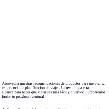
Terme
Définition
Un plan detallado de las actividades y lugares a
Itinerario
visitar durante el viaje.
Confirmaciones de alojamiento, vuelos u otros
Reservas
servicios de viaje.
Software diseñado para ser utilizado en
Aplicaciones
dispositivos móviles, facilitando tareas específicas
Móviles
como la planificación de viajes.
Aprovecha nuestras recomendaciones de productos para mejorar tu
experiencia de planificación de viajes. La tecnología está a tu
alcance para hacer que viajar sea más fácil y divertido. ¡Preparemos
juntos tu próxima aventura!