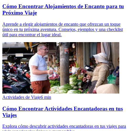
Cómo Encontrar Alojamientos de Encanto para tu
Próximo Viaje
Aprende a elegir alojamientos de encanto que ofrezcan un toque
único en tu próxima aventura. Consejos, ejemplos y una checklist
útil para encontrar el lugar ideal.
Actividades de Viaje
6
min
Cómo Encontrar Actividades Encantadoras en tus
Viajes
Explora cómo descubrir actividades encantadoras en tus viajes para