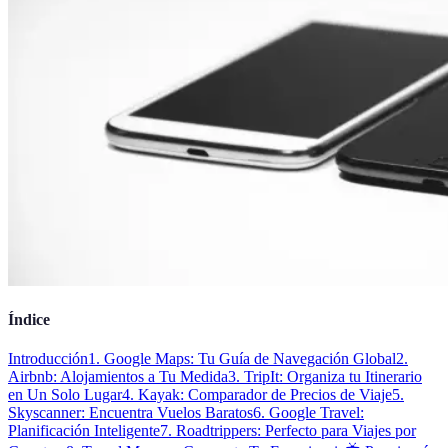
Índice
Introducción
1. Google Maps: Tu Guía de Navegación Global
2.
Airbnb: Alojamientos a Tu Medida
3. TripIt: Organiza tu Itinerario
en Un Solo Lugar
4. Kayak: Comparador de Precios de Viaje
5.
Skyscanner: Encuentra Vuelos Baratos
6. Google Travel:
Planificación Inteligente
7. Roadtrippers: Perfecto para Viajes por