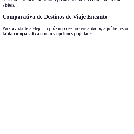
visitas.
Comparativa de Destinos de Viaje Encanto
Para ayudarte a elegir tu próximo destino encantador, aquí tienes un
tabla comparativa
con tres opciones populares:
Destino
Tipo de Encanto
Experiencias Ofrecidas
So
Pr
Toscana,
Clases de cocina, visitas
Cultural
loc
Italia
a bodegas
org
Bali,
Retiros de yoga, talleres
Ec
Espiritual
Indonesia
de arte
co
Exploración de
Marrakech,
Pr
Aventura
mercados, aprendizaje
Marruecos
co
de tradiciones locales