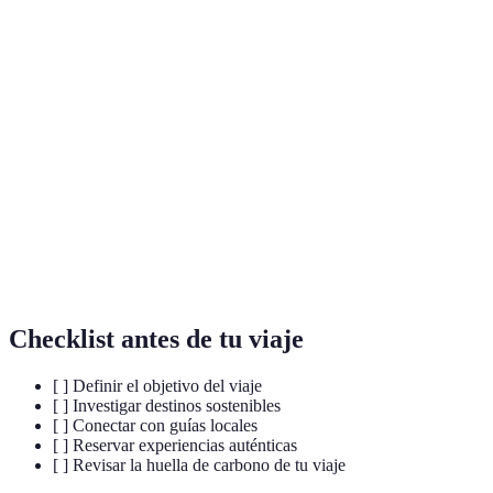
Terme
Définition
Forma de turismo que busca minimizar el impacto
Turismo
ambiental y promover el bienestar de las
sostenible
comunidades locales.
Autenticidad
Experiencias que reflejan genuinamente la cultura
en viajes
y las costumbres del lugar visitado.
Turismo
Enfoque que involucra a la comunidad local en la
comunitario
planificación y ejecución de actividades turísticas.
Checklist antes de tu viaje
[ ] Definir el objetivo del viaje
[ ] Investigar destinos sostenibles
[ ] Conectar con guías locales
[ ] Reservar experiencias auténticas
[ ] Revisar la huella de carbono de tu viaje