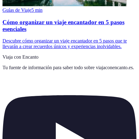
Guías de Viaje
5
min
Cómo organizar un viaje encantador en 5 pasos
esenciales
Descubre cómo organizar un viaje encantador en 5 pasos que te
llevarán a crear recuerdos únicos y experiencias inolvidables.
Viaja con Encanto
Tu fuente de información para saber todo sobre
viajaconencanto.es
.