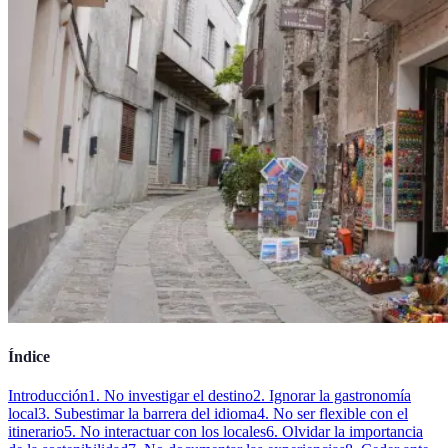
Índice
Introducción
1. No investigar el destino
2. Ignorar la gastronomía
local
3. Subestimar la barrera del idioma
4. No ser flexible con el
itinerario
5. No interactuar con los locales
6. Olvidar la importancia