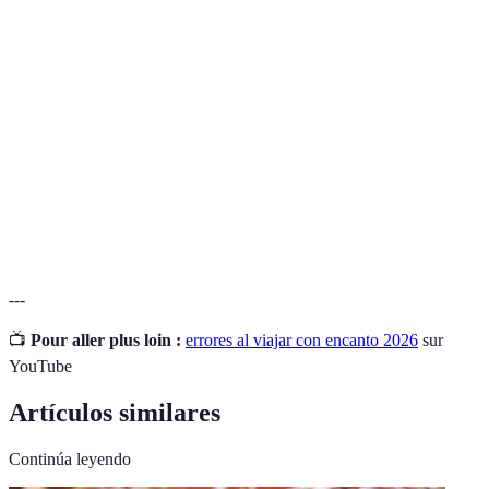
Viajar con
Experiencia de viaje que se centra en la
encanto
autenticidad y conexión cultural.
Forma de viajar que busca minimizar el impacto
Turismo
negativo en el medio ambiente y en las
sostenible
comunidades locales.
Gastronomía
Conjunto de platos y tradiciones culinarias que
local
caracterizan a una región específica.
---
📺
Pour aller plus loin :
errores al viajar con encanto 2026
sur
YouTube
Artículos similares
Continúa leyendo