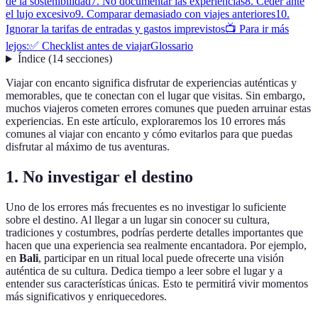
de la sostenibilidad
7. No documentar las experiencias
8. Ceder ante
el lujo excesivo
9. Comparar demasiado con viajes anteriores
10.
Ignorar la tarifas de entradas y gastos imprevistos
📺 Para ir más
lejos:
✅ Checklist antes de viajar
Glossario
Índice
(
14
secciones
)
Viajar con encanto significa disfrutar de experiencias auténticas y
memorables, que te conectan con el lugar que visitas. Sin embargo,
muchos viajeros cometen errores comunes que pueden arruinar estas
experiencias. En este artículo, exploraremos los 10 errores más
comunes al viajar con encanto y cómo evitarlos para que puedas
disfrutar al máximo de tus aventuras.
1. No investigar el destino
Uno de los errores más frecuentes es no investigar lo suficiente
sobre el destino. Al llegar a un lugar sin conocer su cultura,
tradiciones y costumbres, podrías perderte detalles importantes que
hacen que una experiencia sea realmente encantadora. Por ejemplo,
en
Bali
, participar en un ritual local puede ofrecerte una visión
auténtica de su cultura. Dedica tiempo a leer sobre el lugar y a
entender sus características únicas. Esto te permitirá vivir momentos
más significativos y enriquecedores.