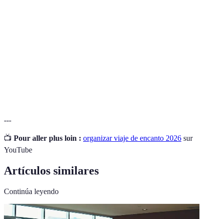
Plan financiero que detalla los gastos esperados
Presupuesto
para un viaje.
Programa o plan detallado del viaje, incluyendo
Itinerario
actividades y horarios.
Conjunto de documentos necesarios para viajar,
Documentación
como pasaporte, visas, etc.
---
📺
Pour aller plus loin :
organizar viaje de encanto 2026
sur
YouTube
Artículos similares
Continúa leyendo