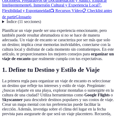
Opciones
4. Preparativos de Documentación y Salud
5. Empacar
Inteligentemente
6. Inmersión Cultural y Experiencia Local
7.
Flexibilidad y Espontaneidad
📺 Recursos Vídeo
📋 Checklist antes
de partir
Glossario
Índice
(
11
secciones
)
Planificar un viaje puede ser una experiencia emocionante, pero
también puede resultar abrumadora si no se hace de manera
adecuada. Un viaje de encanto se caracteriza por ser más que solo
un destino; implica crear memorias inolvidables, conectarse con la
cultura local y disfrutar de cada momento sin contratiempos. En este
artículo, te proporcionamos los mejores consejos para
organizar un
viaje de encanto
que realmente cumpla con tus expectativas.
1. Define tu Destino y Estilo de Viaje
La primera regla para organizar un viaje de encanto es seleccionar
un destino que refleje tus intereses y estilo de viaje. Pregúntate:
¿buscas relajarte en una playa, explorar montañas o sumergirte en la
cultura de una ciudad? Utiliza herramientas como
Google Flights
o
Skyscanner
para descubrir destinos populares y sus costos de viaje.
Crear un mapa mental con tus preferencias puede facilitar la
elección. Además, investiga sobre el clima del lugar en la fecha
prevista para asegurarte de que será un viaje placentero. Recuerda,